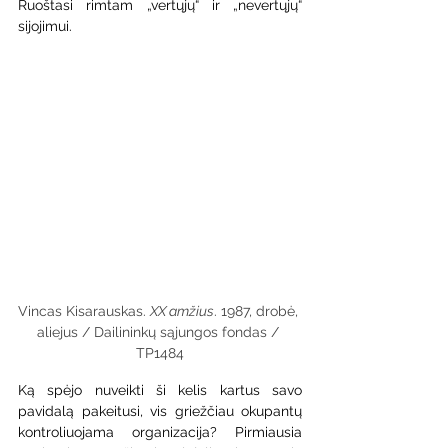
Ruoštasi rimtam „vertųjų“ ir „nevertųjų“ 
sijojimui. 
Vincas Kisarauskas. 
XX amžius
. 1987, drobė, 
aliejus / Dailininkų sąjungos fondas / 
TP1484
Ką spėjo nuveikti ši kelis kartus savo 
pavidalą pakeitusi, vis griežčiau okupantų 
kontroliuojama organizacija? Pirmiausia 