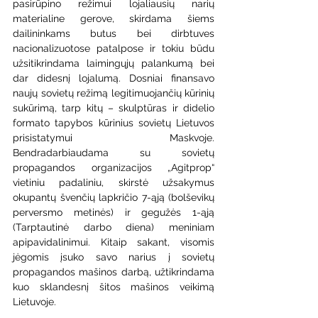
pasirūpino režimui lojaliausių narių 
materialine gerove, skirdama šiems 
dailininkams butus bei dirbtuves 
nacionalizuotose patalpose ir tokiu būdu 
užsitikrindama laimingųjų palankumą bei 
dar didesnį lojalumą. Dosniai finansavo 
naujų sovietų režimą legitimuojančių kūrinių 
sukūrimą, tarp kitų – skulptūras ir didelio 
formato tapybos kūrinius sovietų Lietuvos 
prisistatymui Maskvoje. 
Bendradarbiaudama su sovietų 
propagandos organizacijos „Agitprop“ 
vietiniu padaliniu, skirstė užsakymus 
okupantų švenčių lapkričio 7-ąją (bolševikų 
perversmo metinės) ir gegužės 1-ąją 
(Tarptautinė darbo diena) meniniam 
apipavidalinimui. Kitaip sakant, visomis 
jėgomis įsuko savo narius į sovietų 
propagandos mašinos darbą, užtikrindama 
kuo sklandesnį šitos mašinos veikimą 
Lietuvoje. 