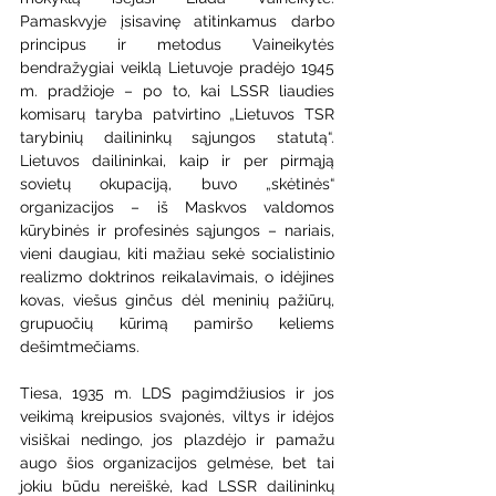
Pamaskvyje įsisavinę atitinkamus darbo 
principus ir metodus Vaineikytės 
bendražygiai veiklą Lietuvoje pradėjo 1945 
m. pradžioje – po to, kai LSSR liaudies 
komisarų taryba patvirtino „Lietuvos TSR 
tarybinių dailininkų sąjungos statutą“. 
Lietuvos dailininkai, kaip ir per pirmąją 
sovietų okupaciją, buvo „skėtinės“ 
organizacijos – iš Maskvos valdomos 
kūrybinės ir profesinės sąjungos – nariais, 
vieni daugiau, kiti mažiau sekė socialistinio 
realizmo doktrinos reikalavimais, o idėjines 
kovas, viešus ginčus dėl meninių pažiūrų, 
grupuočių kūrimą pamiršo keliems 
dešimtmečiams. 
Tiesa, 1935 m. LDS pagimdžiusios ir jos 
veikimą kreipusios svajonės, viltys ir idėjos 
visiškai nedingo, jos plazdėjo ir pamažu 
augo šios organizacijos gelmėse, bet tai 
jokiu būdu nereiškė, kad LSSR dailininkų 