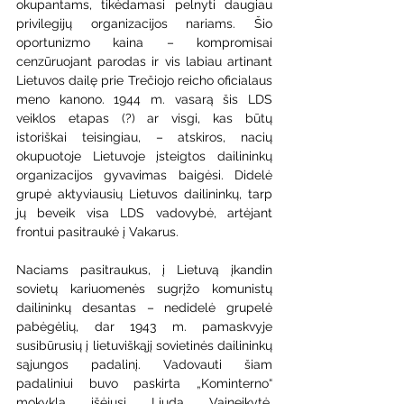
okupantams, tikėdamasi pelnyti daugiau 
privilegijų organizacijos nariams. Šio 
oportunizmo kaina – kompromisai 
cenzūruojant parodas ir vis labiau artinant 
Lietuvos dailę prie Trečiojo reicho oficialaus 
meno kanono. 1944 m. vasarą šis LDS 
veiklos etapas (?) ar visgi, kas būtų 
istoriškai teisingiau, – atskiros, nacių 
okupuotoje Lietuvoje įsteigtos dailininkų 
organizacijos gyvavimas baigėsi. Didelė 
grupė aktyviausių Lietuvos dailininkų, tarp 
jų beveik visa LDS vadovybė, artėjant 
frontui pasitraukė į Vakarus. 
Naciams pasitraukus, į Lietuvą įkandin 
sovietų kariuomenės sugrįžo komunistų 
dailininkų desantas – nedidelė grupelė 
pabėgėlių, dar 1943 m. pamaskvyje 
susibūrusių į lietuviškąjį sovietinės dailininkų 
sąjungos padalinį. Vadovauti šiam 
padaliniui buvo paskirta „Kominterno“ 
mokyklą išėjusi Liuda Vaineikytė. 