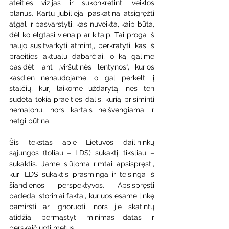
ateities vizijas ir sukonkretinti veiklos 
planus. Kartu jubiliejai paskatina atsigręžti 
atgal ir pasvarstyti, kas nuveikta, kaip būta, 
dėl ko elgtasi vienaip ar kitaip. Tai proga iš 
naujo susitvarkyti atmintį, perkratyti, kas iš 
praeities aktualu dabarčiai, o ką galime 
pasidėti ant „viršutinės lentynos“, kurios 
kasdien nenaudojame, o gal perkelti į 
stalčių, kurį laikome uždarytą, nes ten 
sudėta tokia praeities dalis, kurią prisiminti 
nemalonu, nors kartais neišvengiama ir 
netgi būtina. 
Šis tekstas apie Lietuvos dailininkų 
sąjungos (toliau – LDS) sukaktį, tiksliau – 
sukaktis. Jame siūloma rimtai apsispręsti, 
kuri LDS sukaktis prasminga ir teisinga iš 
šiandienos perspektyvos. Apsispręsti 
padeda istoriniai faktai, kuriuos esame linkę 
pamiršti ar ignoruoti, nors jie skatintų 
atidžiai permąstyti minimas datas ir 
perskaičiuoti metus.