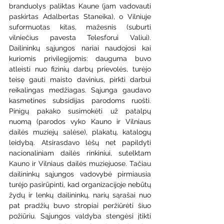
branduolys paliktas Kaune (jam vadovauti 
paskirtas Adalbertas Staneika), o Vilniuje 
suformuotas kitas, mažesnis (suburti 
vilniečius pavesta Telesforui Valiui). 
Dailininkų sąjungos nariai naudojosi kai 
kuriomis privilegijomis: dauguma buvo 
atleisti nuo fizinių darbų prievolės, turėjo 
teisę gauti maisto davinius, pirkti darbui 
reikalingas medžiagas. Sąjunga gaudavo 
kasmetines subsidijas parodoms ruošti. 
Pinigų pakako susimokėti už patalpų 
nuomą (parodos vyko Kauno ir Vilniaus 
dailės muziejų salėse), plakatų, katalogų 
leidybą. Atsirasdavo lėšų net papildyti 
nacionaliniam dailės rinkiniui, sutelktam 
Kauno ir Vilniaus dailės muziejuose. Tačiau 
dailininkų sąjungos vadovybė pirmiausia 
turėjo pasirūpinti, kad organizacijoje nebūtų 
žydų ir lenkų dailininkų, narių sąrašai nuo 
pat pradžių buvo stropiai peržiūrėti šiuo 
požiūriu. Sąjungos valdyba stengėsi įtikti 