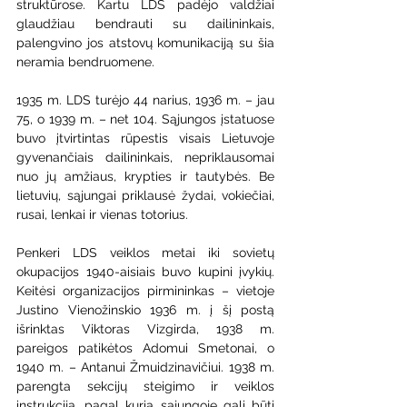
struktūrose. Kartu LDS padėjo valdžiai 
glaudžiau bendrauti su dailininkais, 
palengvino jos atstovų komunikaciją su šia 
neramia bendruomene.  
1935 m. LDS turėjo 44 narius, 1936 m. – jau 
75, o 1939 m. – net 104. Sąjungos įstatuose 
buvo įtvirtintas rūpestis visais Lietuvoje 
gyvenančiais dailininkais, nepriklausomai 
nuo jų amžiaus, krypties ir tautybės. Be 
lietuvių, sąjungai priklausė žydai, vokiečiai, 
rusai, lenkai ir vienas totorius. 
Penkeri LDS veiklos metai iki sovietų 
okupacijos 1940-aisiais buvo kupini įvykių. 
Keitėsi organizacijos pirmininkas – vietoje 
Justino Vienožinskio 1936 m. į šį postą 
išrinktas Viktoras Vizgirda, 1938 m. 
pareigos patikėtos Adomui Smetonai, o 
1940 m. – Antanui Žmuidzinavičiui. 1938 m. 
parengta sekcijų steigimo ir veiklos 
instrukcija, pagal kurią sąjungoje gali būti 