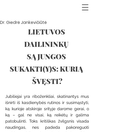
Dr. Giedrė Jankevičiūtė
LIETUVOS 
DAILININKŲ 
SĄJUNGOS 
SUKAKTI(Y)S: KURIĄ 
ŠVĘSTI?
Jubiliejai yra riboženkliai, skatinantys mus 
išnirti iš kasdienybės rutinos ir susimąstyti, 
ką kurioje atskiroje srityje darome gerai, o 
ką – gal ne visai, ką reikėtų ir galima 
patobulinti. Toks kritiškas žvilgsnis visada 
naudingas, nes padeda pakoreguoti 