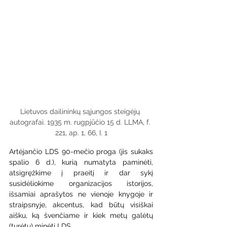
Lietuvos dailininkų sąjungos steigėjų 
autografai. 1935 m. rugpjūčio 15 d. LLMA, f. 
221, ap. 1, 66, I. 1
Artėjančio LDS 90-mečio proga (jis sukaks 
spalio 6 d.), kurią numatyta paminėti, 
atsigręžkime į praeitį ir dar sykį 
susidėliokime organizacijos istorijos, 
išsamiai aprašytos ne vienoje knygoje ir 
straipsnyje, akcentus, kad būtų visiškai 
aišku, ką švenčiame ir kiek metų galėtų 
(turėtų) minėti LDS.