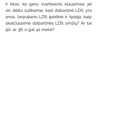
ir kitas, ko gero, svarbesnis klausimas: jei 
vis dėlto sutiksime, kad dabartinė LDS yra 
anos, tarpukario LDS įpėdinė ir tęsėja, kaip 
skaičiuosime dabartinės LDS amžių? Ar tai 
90, ar 36, o gal 41 metai?