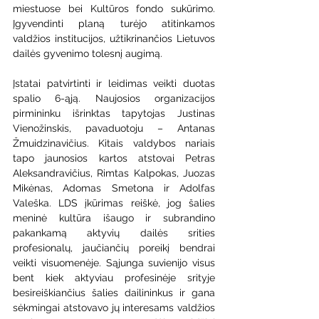
miestuose bei Kultūros fondo sukūrimo. 
Įgyvendinti planą turėjo atitinkamos 
valdžios institucijos, užtikrinančios Lietuvos 
dailės gyvenimo tolesnį augimą. 
Įstatai patvirtinti ir leidimas veikti duotas 
spalio 6-ąją. Naujosios organizacijos 
pirmininku išrinktas tapytojas Justinas 
Vienožinskis, pavaduotoju – Antanas 
Žmuidzinavičius. Kitais valdybos nariais 
tapo jaunosios kartos atstovai Petras 
Aleksandravičius, Rimtas Kalpokas, Juozas 
Mikėnas, Adomas Smetona ir Adolfas 
Valeška. LDS įkūrimas reiškė, jog šalies 
meninė kultūra išaugo ir subrandino 
pakankamą aktyvių dailės srities 
profesionalų, jaučiančių poreikį bendrai 
veikti visuomenėje. Sąjunga suvienijo visus 
bent kiek aktyviau profesinėje srityje 
besireiškiančius šalies dailininkus ir gana 
sėkmingai atstovavo jų interesams valdžios 