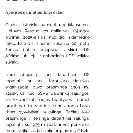
Apie istoriją ir atmintines datas
Gražu ir istoriška paminėti nepriklausomos 
Lietuvos Respublikos dailininkų sąjungos 
įkūrimą. 2025-aisiais nuo šio įsidėmėtino 
fakto, kaip visi žinome, sukanka 90 metų. 
Tačiau būtina kruopščiai atskirti LDS 
įkūrimo jubiliejų ir dabartinės LDS veiklos 
sukaktį. 
Nėra abejonių, kad dabartinei LDS 
tapatintis su ana, tarpukario Lietuvos, 
organizacija buvo prasminga 1989 m., 
atsiskyrus nuo SSRS dailininkų sąjungos, 
kai teko ieškoti naujos tapatybės. Tuomet 
praeities orientyrai ir istorinė atrama buvo 
išties gyvybiškai reikalinga. Tačiau kiek 
prasminga ir teisinga dabartinei sąjungai 
tapatintis su 1935 m. įkurta ir vos penkerius 
metus veikusia dailininkų organizacija? Kyla 