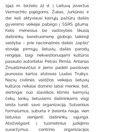
1941 m. birželio 22 d. į Lietuvą įsiveržus 
Vermachto pajėgoms, Žukas, Jurkūnas ir 
dar keli aktyviausi kairiųjų pažiūrų dailės 
gyvenimo veikėjai pabėgo į SSRS gilumą. 
Kelis mėnesius be vadovybės likusią 
dailininkų bendruomenę globojo laikinoji 
valdyba – prie nacionalinės dailės „lopšio“ 
stovėję pirmųjų lietuvių dailės parodų 
rengėjai, taigi nekvestionuojami kultūros 
pasaulio autoritetai Petras Rimša, Antanas 
Žmuidzinavičius ir jiems padėti pasišovęs 
jaunosios kartos atstovas Liudas Truikys. 
Nacių civilinės valdžios veikėjus lietuvių 
kultūros reikalai domino labai menkai, bet, 
skirtingai nuo slaviškos kilmės kaimynų 
čekų, lenkų, lietuviams dailininkams visgi 
leista turėti savo organizaciją. Sutvarkius 
formalumus, suburta ir įteisinta nauja, vien 
lietuvius vienijanti dailininkų sąjunga. 
Atsižvelgiant į tuometinius judėjimo 
suvaržymus, centrinis organizacijos 