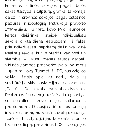
kuriamos sritinės sekcijos pagal dailės 
šakas (tapybą, skulptūrą, grafiką, taikomąją 
dailę) ir srovinės sekcijos pagal estetines 
pažiūras ir ideologiją. Instrukcija pravertė 
1939-aisiais. Tų metų kovo 19 d. jaunosios 
kartos dailininkai įsteigė Individualistų 
sekciją, o kitą dieną reaguodami į šį faktą 
prie Individualistų nepritapę dailininkai įkūrė 
Realistų sekciją, kuri iš pradžių vadinosi itin 
skambiai – „Mūsų menas tautos garbei“. 
Vidinės įtampos prasiveržė lygiai po metų 
– 1940 m. kovą. Tuomet iš LDS, nusivylę jos 
veikla, išstojo apie 20 narių, dalis jų 
susibūrė į atskirą susivienijimą, pasivadinusį 
„Daira“ – Dailininkais realistais-aktyvistais. 
Realizmas šiuo atveju reiškė artimą santykį 
su socialine tikrove ir jos keliamomis 
problemomis. Diskusijas dėl dailės funkcijų 
ir raiškos formų nutraukė sovietų okupacija 
1940 m. birželį, o jei jau laikomės istorinio 
tikslumo, liepą, panaikinus LDS ir vietoje jos 