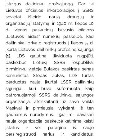
įsteigus dailininkų profsąjungą. Dar iki 
Lietuvos oficialios inkorporacijos į SSRS 
sovietai išleido naują draugijų ir 
organizacijų įstatymą, ir 1940 m. liepos 10 
d. vienas paskutinių buvusio oficiozo 
„Lietuvos aidas“ numerių paskelbė, kad 
dailininkai privalo registruotis į liepos 5 d. 
įkurtą Lietuvos dailininkų profesinę sąjungą 
(1)
. LDS galutinai likviduota rugpjūtį, 
paskelbus Lietuvą SSRS respublika: 
pirmininku vietoje Bulakos paskirtas senas 
komunistas Stepas Žukas, LDS turtas 
perduotas naujai įkurtai LSSR dailininkų 
sąjungai, kuri buvo suformuota kaip 
patronuojamoji SSRS dailininkų sąjungos 
organizacija, atsiskaitanti už savo veiklą 
Maskvai ir pirmiausia vykdanti iš ten 
gaunamus nurodymus. 1941 m. pavasarį 
nauja organizacija paskelbė ketinimą keisti 
įstatus ir vėl paragino iš naujo 
persiregistruoti narius ir kandidatus. 