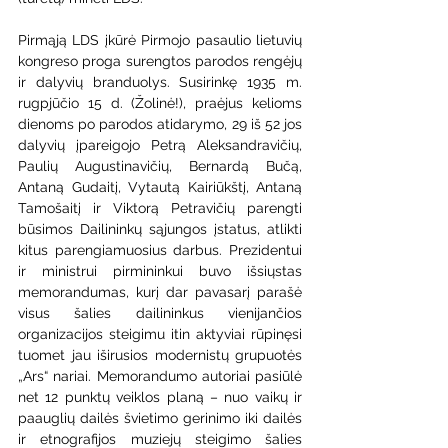
Pirmąją LDS įkūrė Pirmojo pasaulio lietuvių 
kongreso proga surengtos parodos rengėjų 
ir dalyvių branduolys. Susirinkę 1935 m. 
rugpjūčio 15 d. (Žolinė!), praėjus kelioms 
dienoms po parodos atidarymo, 29 iš 52 jos 
dalyvių įpareigojo Petrą Aleksandravičių, 
Paulių Augustinavičių, Bernardą Bučą, 
Antaną Gudaitį, Vytautą Kairiūkštį, Antaną 
Tamošaitį ir Viktorą Petravičių parengti 
būsimos Dailininkų sąjungos įstatus, atlikti 
kitus parengiamuosius darbus. Prezidentui 
ir ministrui pirmininkui buvo išsiųstas 
memorandumas, kurį dar pavasarį parašė 
visus šalies dailininkus vienijančios 
organizacijos steigimu itin aktyviai rūpinęsi 
tuomet jau iširusios modernistų grupuotės 
„Ars“ nariai. Memorandumo autoriai pasiūlė 
net 12 punktų veiklos planą – nuo vaikų ir 
paauglių dailės švietimo gerinimo iki dailės 
ir etnografijos muziejų steigimo šalies 