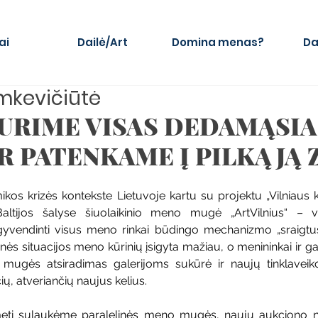
ai
Dailė/Art
Domina menas?
Da
mkevičiūtė
TURIME VISAS DEDAMĄSIAS
AR PATENKAME Į PILKĄJĄ
os krizės kontekste Lietuvoje kartu su projektu „Vilniaus ku
Baltijos šalyse šiuolaikinio meno mugė „ArtVilnius“ – vi
 įgyvendinti visus meno rinkai būdingo mechanizmo „sraigtus
ės situacijos meno kūrinių įsigyta mažiau, o menininkai ir gal
o mugės atsiradimas galerijoms sukūrė ir naujų tinklaveik
ių, atveriančių naujus kelius.
metį sulaukėme paralelinės meno mugės, naujų aukciono 