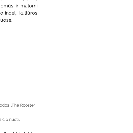
įdomūs ir matomi 
 indėlį, kultūros 
suose.
odos „The Rooster 
aičio nuotr.