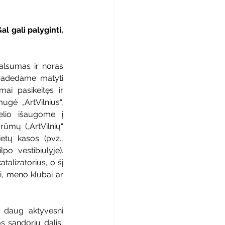
 gali palyginti, 
lsumas ir noras 
Pradedame matyti 
ai pasikeitęs ir 
gė „ArtVilnius“, 
elio išaugome į 
rūmų („ArtVilnių“ 
etų kasos (pvz., 
o vestibiulyje). 
alizatorius, o šį 
i, meno klubai ar 
i daug aktyvesni 
 sandorių dalis, 