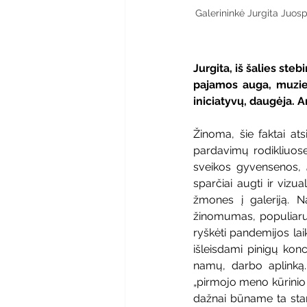
Galerininkė Jurgita Juospa
Jurgita, iš šalies st
pajamos auga, muziejų
iniciatyvų, daugėja. A
Žinoma, šie faktai at
pardavimų rodikliuose
sveikos gyvensenos, 
sparčiai augti ir vizual
žmones į galeriją. N
žinomumas, populiarum
ryškėti pandemijos lai
išleisdami pinigų kon
namų, darbo aplinką. 
„pirmojo meno kūrinio 
dažnai būname ta start