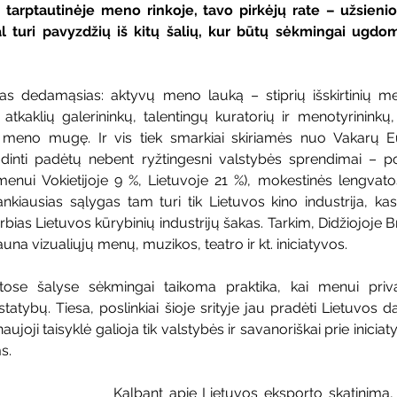
r tarptautinėje meno rinkoje, tavo pirkėjų rate – užsienio 
al turi pavyzdžių iš kitų šalių, kur būtų sėkmingai ugdo
as dedamąsias: aktyvų meno lauką – stiprių išskirtinių men
r atkaklių galerininkų, talentingų kuratorių ir menotyrininkų,
 meno mugę. Ir vis tiek smarkiai skiriamės nuo Vakarų Eu
šjudinti padėtų nebent ryžtingesni valstybės sprendimai – p
 menui Vokietijoje 9 %, Lietuvoje 21 %), mokestinės lengvat
kiausias sąlygas tam turi tik Lietuvos kino industrija, kas
bias Lietuvos kūrybinių industrijų šakas. Tarkim, Didžiojoje Bri
una vizualiųjų menų, muzikos, teatro ir kt. iniciatyvos. 
itose šalyse sėkmingai taikoma praktika, kai menui priva
atybų. Tiesa, poslinkiai šioje srityje jau pradėti Lietuvos da
naujoji taisyklė galioja tik valstybės ir savanoriškai prie iniciat
s.
Kalbant apie Lietuvos eksporto skatinimą, 