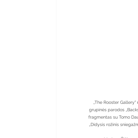
„The Rooster Gallery"
grupinės parodos „Backs
fragmentas su Tomo Dauk
„Didysis rožinis sniegažmo