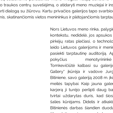
o traukos centrų suvešėjimą, o atidaryti meno muziejai ir inst
urti dialogą su žiūrovu. Kartu privačios galerijos tapo svarbi
, skatinančiomis vietos menininkus ir plėtojančiomis tarptaut
Nors Lietuvos meno rinka, palygint
kontekstu, nedidelė, jos apsuko
pirkėjų ratas plečiasi, o technol
leido Lietuvos galerijoms ir meni
pasiekti tarptautinę auditoriją. Ap
pokyčius menotyrinink
Tomkevičiūtė kalbasi su galerij
Gallery“ įkūrėja ir vadove Jurg
Bitiniene, savo galeriją 2008 m. įkūr
meilės tapybai. Kaip jauna galer
karjerą ji turėjo perlipti daug ba
tvirtai uždarytas duris, kad šio
šalies kūrėjams. Didelis ir atkak
Bitinienės darbas šiandien duoda