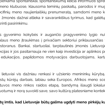
perkama spontaniškai, spontaniškumą keičia informuoti sprend
 meno klubuose, klausoma teminių paskaitų, parodos ir mu
ifinių meno naujienlaiškių prenumeratą, samdomi meno kons
 žmonės dažnai atlieka ir savarankiškus tyrimus, kad galėtų 
rinti pasirinkimu.
os gyvenimo kokybės ir augančio pragyvenimo lygio nule
alaus meno įtraukimas į privačiam sektoriui priklausančias v
estoranus. Bankai, startuoliai, tarptautinės įmonės Lietuvoj
cijas ir jos pasitarnauja ne vien kaip investicija ar aplinkos p
 edukacijos, papildomos motyvacijos darbuotojams, kartais
lietuviai vis dažniau renkasi ir užsienio menininkų kūrybą.
 estų kūrėjų darbais, labiau seka Europos, Afrikos meno scen
etuvos meno rinkos raidos etapą, bandymą išaugti lokalum
uotumą ir norą suvokti save, savo kultūrą platesniame kontek
kėtų̨ imtis, kad Lietuvoje būtų galima ugdyti meno pirkėjų k