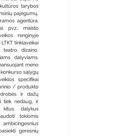
kultūros tarybos 
nsinių pajėgumų, 
ramos agentūra. 
i, pvz., maisto 
eikos renginyje 
LTKT tinklaveikai 
teatro, dizaino, 
niams dalyviams. 
nansuojant meno 
konkurso sąlygų 
iklos specifikai 
rinio / produkto 
drobės ir dažų 
i tiek nedaug, ir 
kitus dalykus 
udoti tokiomis 
ambicingesnius 
asiekti geresnių 