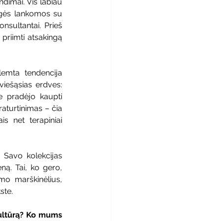
imai. Vis labiau 
gės lankomos su 
ultantai. Prieš 
priimti atsakingą 
mta tendencija 
iešąsias erdves: 
e pradėjo kaupti 
raturtinimas – čia 
 net terapiniai 
 Savo kolekcijas 
ą. Tai, ko gero, 
o marškinėlius, 
ste.
ultūrą? Ko mums 