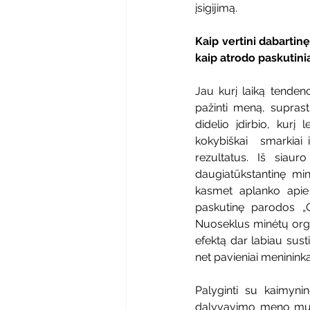
įsigijimą.
Kaip vertini dabartin
kaip atrodo paskutini
Jau kurį laiką tende
pažinti meną, suprast
didelio įdirbio, kurį
kokybiškai  smarkiai 
rezultatus. Iš siau
daugiatūkstantinę mini
kasmet aplanko apie 1
paskutinę parodos „Gr
Nuoseklus minėtų organ
efektą dar labiau susti
net pavieniai menininkai
Palyginti su kaimynin
dalyvavimo meno mugės