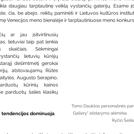
kia daugiau tarptautinę veiklą vystančių galerijų. Esame 
e, čia, be abejo, reiktų paminėti ir Lietuvos kultūros instituto
ėkmę Venecijos meno bienalėje ir tarptautiniuose meno konkur
ų ar jau įsitvirtinusių 
s, lietuviai taip pat lenkia 
s skaičiais. Sėkmingai 
ystančių lietuvių kūrėjų 
arąjį dešimtmetį gerokai 
rijų, atstovaujamų Rūtės 
itytės, Augusto Serapino, 
rduotų kūrinių kainos 
 parduotų šalies klasikų 
Tomo Daukšos personalinės par
Gallery" atidarymo akimirka				
o tendencijos dominuoja 
		Ryčio Šešk