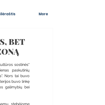
ilėraštis
More
, BET 
 ZONĄ
ltūros sostinės“ 
enas paskutinių 
“. Nors tai buvo 
erijos buvo linkę 
os galimybių bei 
namų, stebėjome 