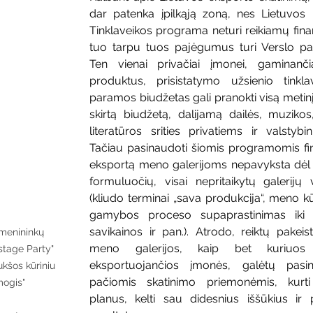
dar patenka įpilkąją zoną, nes Lietuvos 
Tinklaveikos programa neturi reikiamų fina
tuo tarpu tuos pajėgumus turi Verslo pa
Ten vienai privačiai įmonei, gaminančia
produktus, prisistatymo užsienio tinklav
paramos biudžetas gali pranokti visą metinį 
skirtą biudžetą, dalijamą dailės, muzikos, 
literatūros srities privatiems ir valstybi
Tačiau pasinaudoti šiomis programomis fi
eksportą meno galerijoms nepavyksta dėl 
formuluočių, visai nepritaikytų galerijų ve
(kliudo terminai „sava produkcija“, meno kū
gamybos proceso supaprastinimas iki 
savikainos ir pan.). Atrodo, reiktų pakeist
 menininkų 
meno galerijos, kaip bet kuriuos 
tage Party" 
eksportuojančios įmonės, galėtų pasina
šos kūriniu 
pačiomis skatinimo priemonėmis, kurti 
gis"		
planus, kelti sau didesnius iššūkius ir p