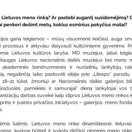
ę Lietuvos meno rinką? Ar pastebi augantį susidomėjimą? Gal
ai penkeri dešimt metų, kokius esminius pokyčius matai?
ncijos gana teigiamos – mūsų visuomenė keičiasi, auga sma
i procesus ir aktyviau dalyvauti kultūriniame gyvenime. 
 lemia Lietuvos kultūros taryba, MO muziejus, labai teigiam
išaugęs Lietuvos nacionalinis dailės muziejus bei meno mu
ro akademinės bendruomenės ir nuolatinių lankytojų rat
ą, negailinčią laiko pastovėti eilėje prie „Litexpo“ parodų 
8–21 tūkst. žmonių) ar Nacionalinės dailės galerijos bili
ažuolės, pamėklės ir samurajai“ dieną lankytojai vos tilp
izacijų darbas suveikė kaip stiprus Lietuvos meno rinkos kat
prino ir įvairios privačios iniciatyvos – galerijos, meno fonda
. 
ėmis šalimis, Lietuvos meno rinka dinamiškesnė, lietuvia
e, kuriose būtent ir įvyksta didžioji pirminės meno rinkos