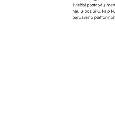
šviežiai pastatytų men
nauju požiūriu, kaip k
pardavimo platformomis