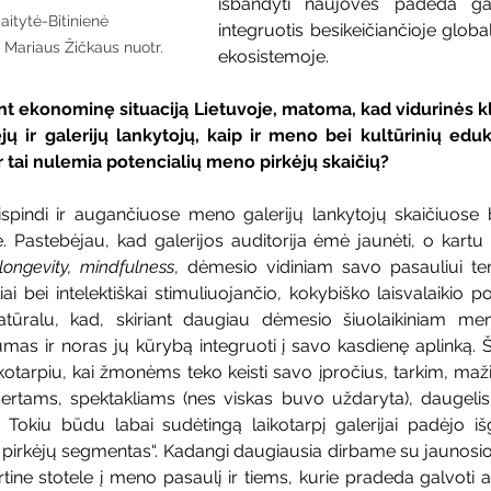
išbandyti naujoves padeda gale
itytė-Bitinienė		
integruotis besikeičiančioje globa
				Mariaus Žičkaus nuotr.
ekosistemoje.
ebint ekonominę situaciją Lietuvoje, matoma, kad vidurinės kl
 ir galerijų lankytojų, kaip ir meno bei kultūrinių edukac
r tai nulemia potencialių meno pirkėjų skaičių?
sispindi ir augančiuose meno galerijų lankytojų skaičiuose 
. Pastebėjau, kad galerijos auditorija ėmė jaunėti, o kartu 
longevity, mindfulness
, dėmesio vidiniam savo pasauliui te
iai bei intelektiškai stimuliuojančio, kokybiško laisvalaikio po
atūralu, kad, skiriant daugiau dėmesio šiuolaikiniam men
as ir noras jų kūrybą integruoti į savo kasdienę aplinką. Š
kotarpiu, kai žmonėms teko keisti savo įpročius, tarkim, maž
certams, spektakliams (nes viskas buvo uždaryta), daugelis 
Tokiu būdu labai sudėtingą laikotarpį galerijai padėjo išg
pirkėjų segmentas“. Kadangi daugiausia dirbame su jaunosios 
ine stotele į meno pasaulį ir tiems, kurie pradeda galvoti a