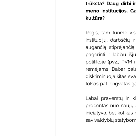
trūksta? Daug dirbi i
meno institucijos. G
kultūra?
Regis, tam turime vis
institucijų, darbščių i
augančią stiprėjančią
pagerinti ir labiau i
politikoje (pvz., PVM
rėmėjams. Dabar palan
diskriminuoja kitas svar
tokias pat lengvatas ga
Labai praverstų ir k
procentas nuo naujų st
iniciatyva, bet kol kas 
savivaldybių statybom