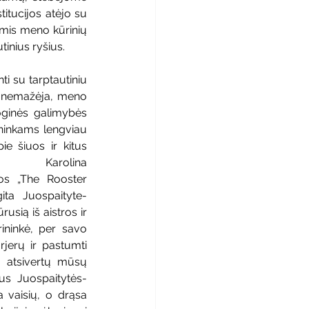
itucijos atėjo su 
omis meno kūrinių 
inius ryšius.
i su tarptautiniu 
s nemažėja, meno 
oginės galimybės 
ninkams lengviau 
ie šiuos ir kitus 
ė Karolina 
os „The Rooster 
ita Juospaityte-
usią iš aistros ir 
ininkė, per savo 
rjerų ir pastumti 
s atsivertų mūsų 
lus Juospaitytės-
 vaisių, o drąsa 