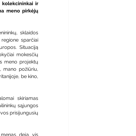
kolekcininkai ir 
ma meno pirkėjų 
ininkų, sklaidos 
 regione sparčiai 
ropos. Situaciją 
okyčiai mokesčių 
os meno projektų 
, mano požiūriu, 
tanijoje, be kino, 
lomai skiriamas 
ilininkų sąjungos 
yvos prisijungusių 
menas, deja, vis 