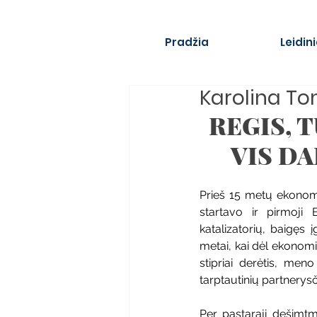
Pradžia
Leidini
Karolina To
REGIS, 
VIS D
Prieš 15 metų ekonomik
startavo ir pirmoji 
katalizatorių, baigęs
metai, kai dėl ekonomin
stipriai derėtis, men
tarptautinių partnerysč
Per pastarąjį dešimt