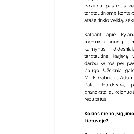
požiūriu, pas mus vei
tarptautiniame kontekst
atašė tinklo veiklą, s
Kalbant apie kylanči
menininkų kūrinių kaina
kaimynus didesniai
tarptautinę karjerą v
darbų kainos per past
išaugo. Užsienio gale
Merk, Gabrielės Adoma
Pakui Hardware, pa
pranoksta aukcionuose
rezultatus.
Kokios meno įsigijim
Lietuvoje?