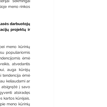
rijai sėkmingai 
lioje meno rinkos 
asės darbuotojų 
ijų projektų ir 
bei meno kūrinių 
su populiariomis 
ndencijomis ėmė 
reikis, atvedantis 
ui, auga kūrėjų 
i tendencija ėmė 
iau keliaudami ar 
atsigręžė į savo 
yventi atsiradęs 
kartos kūrėjais, 
pie meno kūrinių 