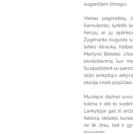
augančiam žmogui. 
Vienas pagrindinių 
Samulionis), lydintis
herojų ar jų aplinko
Žygimanto Augusto san
laiško ištrauką. Kalba
Martyno Bielskio „Vis
įsivaizdavimą tuo met
Susipažįstant su parod
siūlo lankytojui aktyvia
istoriją visais pojūčiais.
Muziejus dažnai suvoki
tolima ir dėl to sveti
Lankytojai gali iš arč
faktūrą, detales, kuri
ne tik žinių, bet ir g
išgyventa.