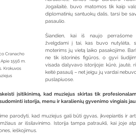
Jogailaitė, buvo matomos tik kaip va
diplomatinių santuokų dalis, tarsi be savo
pasaulio.
Šiandien, kai iš naujo perrašome is
žvelgdami į tai, kas buvo nutylėta, s
moterims jų vietą laiko pasakojime. Barb
uco Cranacho 
ne tik istorinės figūros, o gyvi liudiji
 Apie 1556 m. 
visada dalyvavo istorijoje: kūrė, jautė, ri
s. Krokuvos 
keitė pasaulį – net jeigu jų vardai nebuvo
uziejus
puslapiuose.
eisti įsitikinimą, kad muziejus skirtas tik profesionalams 
udominti istorija, menu ir karalienių gyvenimo vingiais jau
ime parodyti, kad muziejus gali būti gyvas, įkvepiantis ir ar
žiaus ar išsilavinimo. Istorija tampa patraukli, kai joje at
ones, ieškojimus.