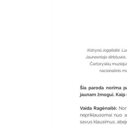
Kotryna Jogailaitė
. L
Jaunesniojo dirbtuvės.
Čartoryskių muzieju
nacionalinis m
Šia paroda norima pak
jaunam žmogui. Kaip s
Vaida Ragėnaitė:
 Nor
nepriklausomai nuo am
savus klausimus, abej