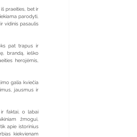
 praeities, bet ir 
iekiama parodyti, 
 vidinis pasaulis 
ks pat trapus ir 
ę, brandą, ieško 
ities herojėmis, 
imo galia kviečia 
imus, jausmus ir 
r faktai, o labai 
ikiniam žmogui, 
 apie istorinius 
rbias kiekvienam 