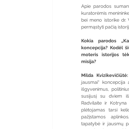
Apie parodos sumanym
kuratorėmis menininke i
bei meno istorike dr. V
permąstyti pačią istori
Kokia parodos „Kar
koncepcija? Kodėl ši
moteris istorijos tė
misija? 
Milda Kvizikevičiūtė
jausmai“ koncepcija a
išgyvenimus, politiniu
susijusį su dviem iš
Radvilaite ir Kotryna
plėtojamas tarsi kel
pažįstamos aplinkos
tapatybė ir jausmų pa