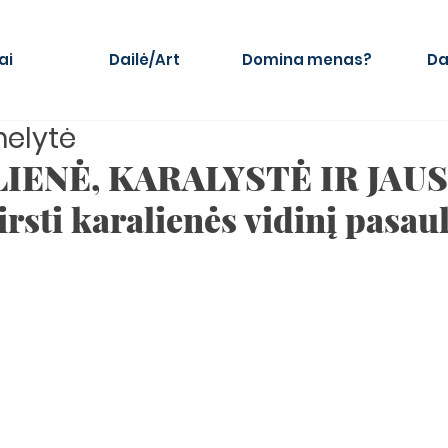
ai
Dailė/Art
Domina menas?
Da
melytė
IENĖ, KARALYSTĖ IR JAU
irsti karalienės vidinį pasaul