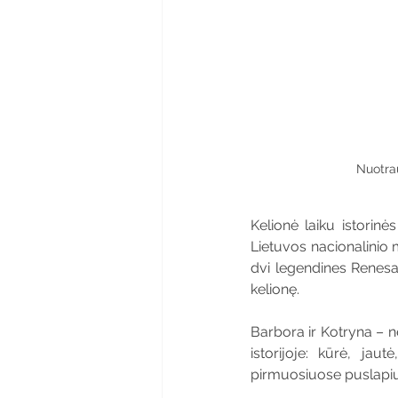
Nuotra
Kelionė laiku istorinė
Lietuvos nacionalinio m
dvi legendines Renesans
kelionę.
Barbora ir Kotryna – ne
istorijoje: kūrė, jau
pirmuosiuose puslapi