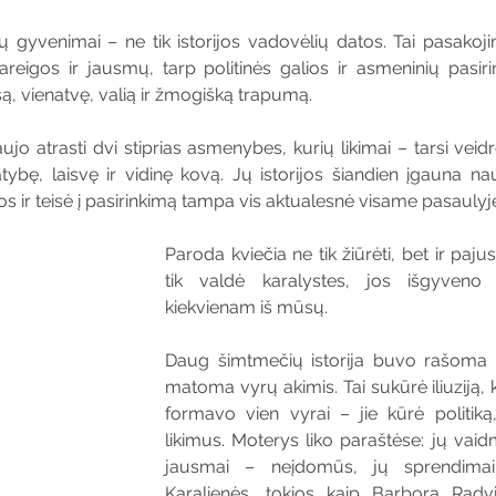
ių gyvenimai – ne tik istorijos vadovėlių datos. Tai pasakoji
reigos ir jausmų, tarp politinės galios ir asmeninių pasiri
, vienatvę, valią ir žmogišką trapumą.
aujo atrasti dvi stiprias asmenybes, kurių likimai – tarsi vei
ybę, laisvę ir vidinę kovą. Jų istorijos šiandien įgauna na
s ir teisė į pasirinkimą tampa vis aktualesnė visame pasaulyj
Paroda kviečia ne tik žiūrėti, bet ir pajus
tik valdė karalystes, jos išgyveno 
kiekvienam iš mūsų.
Daug šimtmečių istorija buvo rašoma v
matoma vyrų akimis. Tai sukūrė iliuziją, 
formavo vien vyrai – jie kūrė politik
likimus. Moterys liko paraštėse: jų vaid
jausmai – neįdomūs, jų sprendimai 
Karalienės, tokios kaip Barbora Radvi