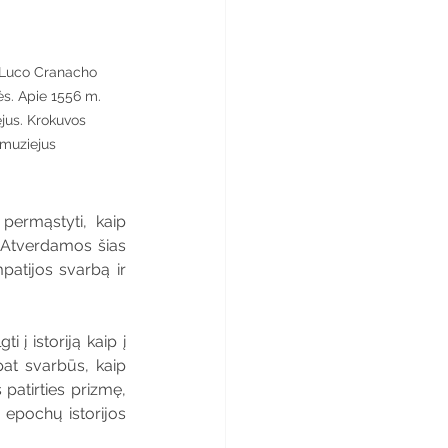
 Luco Cranacho 
ės. Apie 1556 m. 
jus. Krokuvos 
 muziejus
permąstyti, kaip 
. Atverdamos šias 
atijos svarbą ir 
 į istoriją kaip į 
at svarbūs, kaip 
 patirties prizmę, 
 epochų istorijos 