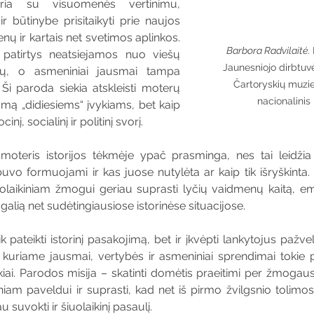
ria su visuomenės vertinimu, 
ir būtinybe prisitaikyti prie naujos 
ų ir kartais net svetimos aplinkos. 
Barbora Radvilaitė
.
 patirtys neatsiejamos nuo viešų 
Jaunesniojo dirbtuv
mų, o asmeniniai jausmai tampa 
Čartoryskių muzie
. Ši paroda siekia atskleisti moterų 
nacionalinis
ymą „didiesiems“ įvykiams, bet kaip 
nį, socialinį ir politinį svorį.
 moteris istorijos tėkmėje ypač prasminga, nes tai leidžia 
 buvo formuojami ir kas juose nutylėta ar kaip tik išryškinta
aikiniam žmogui geriau suprasti lyčių vaidmenų kaitą, emp
alią net sudėtingiausiose istorinėse situacijose.
 pateikti istorinį pasakojimą, bet ir įkvėpti lankytojus pažvelgti
, kuriame jausmai, vertybės ir asmeniniai sprendimai tokie p
įvykiai. Parodos misija – skatinti domėtis praeitimi per žmogaus
niam paveldui ir suprasti, kad net iš pirmo žvilgsnio tolimos
 suvokti ir šiuolaikinį pasaulį.