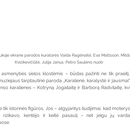
ukoje ekrane parodos kuratorės Vaida Ragėnaitė, Eva Mattsson, Mild
Kvizikevičiūtė, Julija Janus. Petro Saulėno nuotr.
s asmenybės sielos klostėmis – būdas pažinti ne tik praeitį, 
uziejaus tarptautinė paroda „Karalienė, karalystė ir jausmai“,
o karalienes – Kotryną Jogailaitę ir Barborą Radvilaitę, kvieči
 tik istorinės figūros. Jos – atgyjantys liudijimai, kad motery
tė, rizikavo, kentėjo ir keitė pasaulį – net jeigu jų varda
uose.