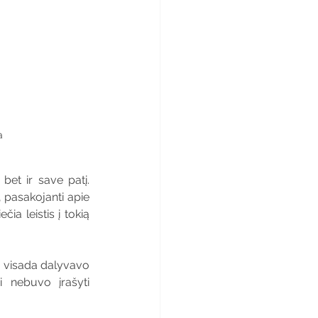
a 
bet ir save patį. 
 pasakojanti apie 
a leistis į tokią 
s visada dalyvavo 
i nebuvo įrašyti 