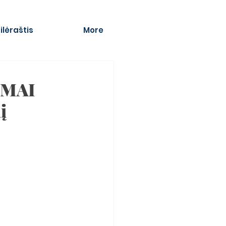
ilėraštis
More
SMAI
į