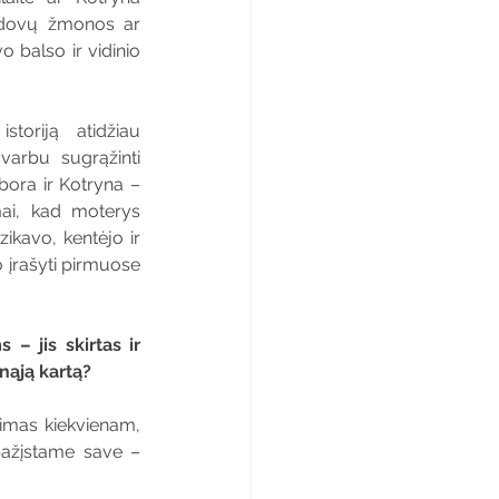
ldovų žmonos ar 
 balso ir vidinio 
toriją atidžiau 
varbu sugrąžinti 
ora ir Kotryna – 
mai, kad moterys 
zikavo, kentėjo ir 
 įrašyti pirmuose 
– jis skirtas ir 
nąją kartą?
timas kiekvienam, 
pažįstame save – 