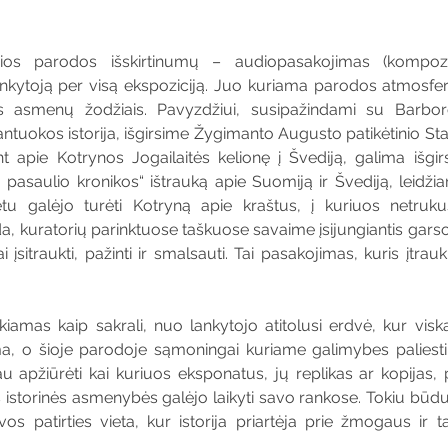
šios parodos išskirtinumų – audiopasakojimas (kompozi
 lankytoją per visą ekspoziciją. Juo kuriama parodos atmosfe
s asmenų žodžiais. Pavyzdžiui, susipažindami su Barboros
tuokos istorija, išgirsime Žygimanto Augusto patikėtinio Sta
nt apie Kotrynos Jogailaitės kelionę į Švediją, galima išgirst
o pasaulio kronikos“
ištrauką apie Suomiją ir Švediją, leidžian
u galėjo turėti Kotryną apie kraštus, į kuriuos netrukus 
a, kuratorių parinktuose taškuose savaime įsijungiantis garso
i įsitraukti, pažinti ir smalsauti. Tai pasakojimas, kuris įtraukia 
amas kaip sakrali, nuo lankytojo atitolusi erdvė, kur viskas
ma, o šioje parodoje sąmoningai kuriame galimybes paliesti ist
iau apžiūrėti kai kuriuos eksponatus, jų replikas ar kopijas,
as istorinės asmenybės galėjo laikyti savo rankose. Tokiu bū
yvos patirties vieta, kur istorija priartėja prie žmogaus ir