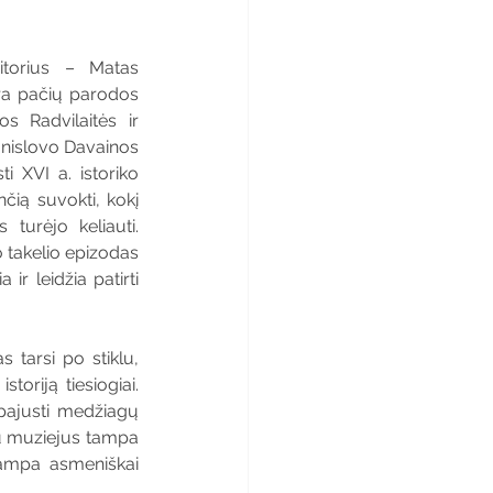
torius – Matas 
ra pačių parodos 
 Radvilaitės ir 
nislovo Davainos 
i XVI a. istoriko 
čią suvokti, kokį 
turėjo keliauti. 
 takelio epizodas 
ir leidžia patirti 
 tarsi po stiklu, 
oriją tiesiogiai. 
 pajusti medžiagų 
du muziejus tampa 
 tampa asmeniškai 