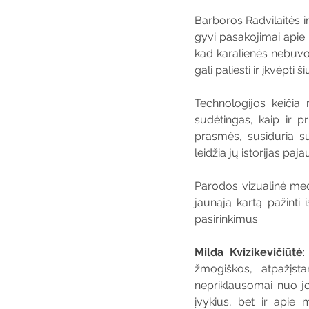
Barboros Radvilaitės ir 
gyvi pasakojimai apie m
kad karalienės nebuvo 
gali paliesti ir įkvėpti š
Technologijos keičia 
sudėtingas, kaip ir p
prasmės, susiduria su
leidžia jų istorijas paja
Parodos vizualinė medži
jaunąją kartą pažinti
pasirinkimus.
Milda Kvizikevičiūtė
:
žmogiškos, atpažįsta
nepriklausomai nuo jo
įvykius, bet ir apie 