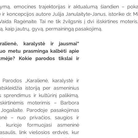
ą, emocines trajektorijas ir aktualumą šiandien – poka
r koncepcijos autore Julija Janulaityte-Janus, istorike dr. Mil
aida Ragėnaite. Tai ne tik žvilgsnis į dvi išskirtines moteris,
ją, kaip jautrų, gyvą, permainingą pasakojimą.
alienė, karalystė ir jausmai“ 
uo metu prasminga kalbėti apie 
kmėje? Kokie parodos tikslai ir 
: 
Parodos „Karalienė, karalystė ir 
tskleidžia istoriją per asmeninius 
s sprendimus ir kultūrinį palikimą, 
skirtinėmis moterimis – Barbora 
 Jogailaite. Parodoje pasakojimas 
ionė – nuo privačios, saugios ir 
, kurioje formuojasi asmeninė 
saulis, link viešosios erdvės, kur 