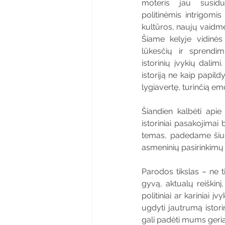
moteris jau susidu
politinėmis intrigomis 
kultūros, naujų vaidmen
Šiame kelyje vidinės
lūkesčių ir sprendi
istorinių įvykių dalimi
istoriją ne kaip papild
lygiavertę, turinčią emoci
Šiandien kalbėti apie
istoriniai pasakojimai
temas, padedame šiuol
asmeninių pasirinkimų g
Parodos tikslas – ne tik
gyvą, aktualų reiškinį
politiniai ar kariniai 
ugdyti jautrumą istori
gali padėti mums geriau