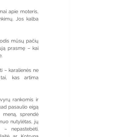
mai apie moteris, 
nkimų. Jos kalba 
drodis mūsų pačių 
ują prasmę – kai 
e.
ti – karalienės ne 
tai, kas artima 
yrų rankomis ir 
kad pasaulio eigą 
ą, meną, sprendė 
muo nutylėtas, jų 
– nepastebėti. 
laitė ar Kotryna 