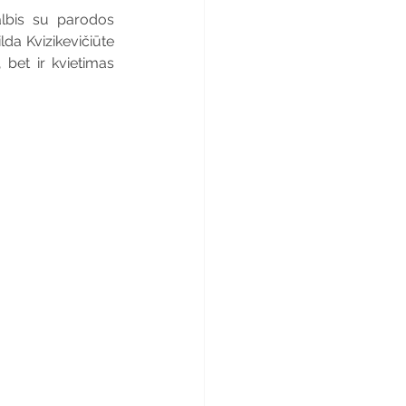
lbis su parodos 
da Kvizikevičiūte 
 bet ir kvietimas 