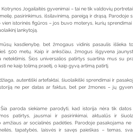
Kotrynos Jogailaitės gyvenimai – tai ne tik valdovių portretai iš
eilę, pasirinkimus, išsilavinimą, pareigą ir drąsą. Parodoje s
vien istorinės figūros – jos buvo moterys, kurių sprendimai ir
iuolaikinį lankytoją.
mūsų kasdienybę, bet žmogaus vidinis pasaulis išlieka to
rieš 500 metų. Kaip ir anksčiau, žmogus išgyvena jaunyst
 netektimis. Šios universalios patirtys suartina mus su prae
usti ne kaip tolimą praeitį, o kaip gyvą artimą patirtį.
aga, autentiški artefaktai, šiuolaikiški sprendimai ir pasakoj
 istoriją ne per datas ar faktus, bet per žmones – jų gyven
 Šia paroda siekiame parodyti, kad istorija nėra tik datos i
mos patirtys, jausmai ir pasirinkimai, aktualūs ir šiuola
 amžiaus ar socialinės padėties. Parodoje pasakojama ne tik
meilės, tapatybės, laisvės ir savęs paieškas – temas, sva