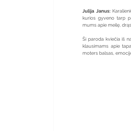
Julija Janus: 
Karalien
kurios gyveno tarp pa
mums apie meilę, drąsą
Ši paroda kviečia iš n
klausimams apie tapat
moters balsas, emocijo