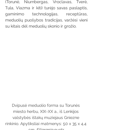
(Torunė, Niurnbergas, Vroclavas, Tverė, 
Tula, Viazma ir kiti) turėjo savas paslaptis, 
gaminimo technologijas, receptūras, 
meduolių puošybos tradicijas, varžėsi vieni 
su kitais dėl meduolių skonio ir grožio.
Dvipusė meduolio forma su Torunės 
miesto herbu, XIX-XX a., iš Lenkijos 
valstybės ištakų muziejaus Gniezne 
rinkinio. Apytiksliai matmenys: 50 x 35 x 4,4 
cm. 
Filigrania 
nuotr.