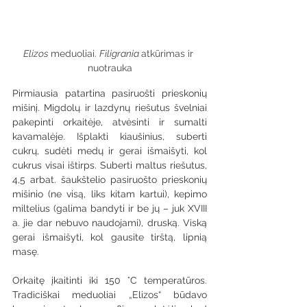
Elizos 
meduoliai. 
Filigrania 
atkūrimas ir 
nuotrauka
Pirmiausia patartina pasiruošti prieskonių 
mišinį. Migdolų ir lazdynų riešutus švelniai 
pakepinti orkaitėje, atvėsinti ir sumalti 
kavamalėje. Išplakti kiaušinius, suberti 
cukrų, sudėti medų ir gerai išmaišyti, kol 
cukrus visai ištirps. Suberti maltus riešutus, 
4,5 arbat. šaukštelio pasiruošto prieskonių 
mišinio (ne visą, liks kitam kartui), kepimo 
miltelius (galima bandyti ir be jų – juk XVIII 
a. jie dar nebuvo naudojami), druską. Viską 
gerai išmaišyti, kol gausite tirštą, lipnią 
masę. 
Orkaitę įkaitinti iki 150 °C temperatūros. 
Tradiciškai meduoliai „Elizos“ būdavo 