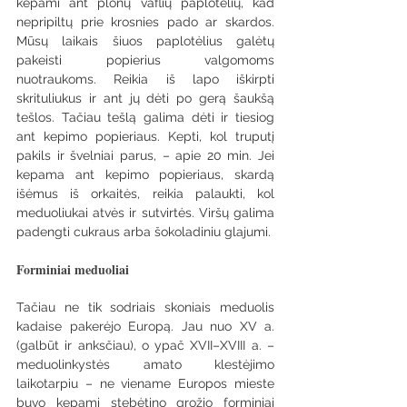
kepami ant plonų vaflių paplotėlių, kad 
nepripiltų prie krosnies pado ar skardos. 
Mūsų laikais šiuos paplotėlius galėtų 
pakeisti popierius valgomoms 
nuotraukoms. Reikia iš lapo iškirpti 
skrituliukus ir ant jų dėti po gerą šaukšą 
tešlos. Tačiau tešlą galima dėti ir tiesiog 
ant kepimo popieriaus. Kepti, kol truputį 
pakils ir švelniai parus, – apie 20 min. Jei 
kepama ant kepimo popieriaus, skardą 
išėmus iš orkaitės, reikia palaukti, kol 
meduoliukai atvės ir sutvirtės. Viršų galima 
padengti cukraus arba šokoladiniu glajumi.
Forminiai meduoliai
Tačiau ne tik sodriais skoniais meduolis 
kadaise pakerėjo Europą. Jau nuo XV a. 
(galbūt ir anksčiau), o ypač XVII–XVIII a. – 
meduolinkystės amato klestėjimo 
laikotarpiu – ne viename Europos mieste 
buvo kepami stebėtino grožio forminiai 