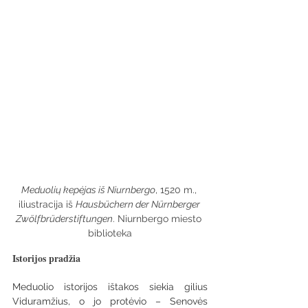
Meduolių kepėjas iš Niurnbergo
, 1520 m., 
iliustracija iš 
Hausbüchern der Nürnberger 
Zwölfbrüderstiftungen
. Niurnbergo miesto 
biblioteka
Istorijos pradžia
Meduolio istorijos ištakos siekia gilius 
Viduramžius, o jo protėvio – Senovės 