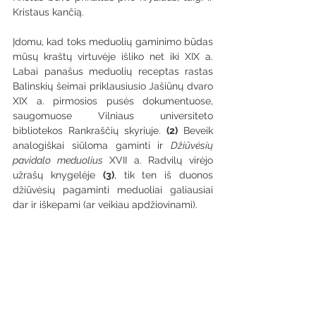
Kristaus kančią.
Įdomu, kad toks meduolių gaminimo būdas 
mūsų kraštų virtuvėje išliko net iki XIX a. 
Labai panašus meduolių receptas rastas 
Balinskių šeimai priklausiusio Jašiūnų dvaro 
XIX a. pirmosios pusės dokumentuose, 
saugomuose Vilniaus universiteto 
bibliotekos Rankraščių skyriuje. 
(2)
 Beveik 
analogiškai siūloma gaminti ir 
Džiūvėsių 
pavidalo meduolius
 XVII a. Radvilų virėjo 
užrašų knygelėje 
(3)
, tik ten iš duonos 
džiūvėsių pagaminti meduoliai galiausiai 
dar ir iškepami (ar veikiau apdžiovinami).