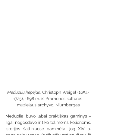
Meduolių kepėjas,
 Christoph Weigel (1654-
1725), 1698 m. iš Pramonės kultūros 
muziejaus archyvo, Niurnbergas
Meduoliai buvo labai praktiškas gaminys – 
ilgai negesdavo ir tiko tolimoms kelionėms. 
Istorijos šaltiniuose paminėta, jog XIV a. 
pabaigoje vienas Kryžiuočių ordino riteris iš 