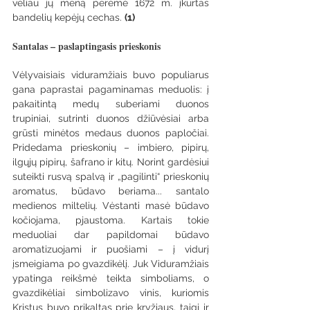
vėliau jų meną perėmė 1672 m. įkurtas 
bandelių kepėjų cechas. 
(1)
Santalas – paslaptingasis prieskonis
Vėlyvaisiais viduramžiais buvo populiarus 
gana paprastai pagaminamas meduolis: į 
pakaitintą medų suberiami duonos 
trupiniai, sutrinti duonos džiūvėsiai arba 
grūsti minėtos medaus duonos papločiai. 
Pridedama prieskonių – imbiero, pipirų, 
ilgųjų pipirų, šafrano ir kitų. Norint gardėsiui 
suteikti rusvą spalvą ir „pagilinti“ prieskonių 
aromatus, būdavo beriama... santalo 
medienos miltelių. Vėstanti masė būdavo 
kočiojama, pjaustoma. Kartais tokie 
meduoliai dar papildomai būdavo 
aromatizuojami ir puošiami – į vidurį 
įsmeigiama po gvazdikėlį. Juk Viduramžiais 
ypatinga reikšmė teikta simboliams, o 
gvazdikėliai simbolizavo vinis, kuriomis 
Kristus buvo prikaltas prie kryžiaus, taigi ir 