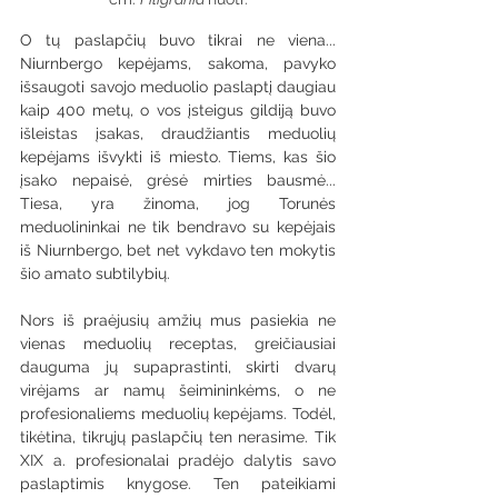
O tų paslapčių buvo tikrai ne viena... 
Niurnbergo kepėjams, sakoma, pavyko 
išsaugoti savojo meduolio paslaptį daugiau 
kaip 400 metų, o vos įsteigus gildiją buvo 
išleistas įsakas, draudžiantis meduolių 
kepėjams išvykti iš miesto. Tiems, kas šio 
įsako nepaisė, grėsė mirties bausmė... 
Tiesa, yra žinoma, jog Torunės 
meduolininkai ne tik bendravo su kepėjais 
iš Niurnbergo, bet net vykdavo ten mokytis 
šio amato subtilybių.
Nors iš praėjusių amžių mus pasiekia ne 
vienas meduolių receptas, greičiausiai 
dauguma jų supaprastinti, skirti dvarų 
virėjams ar namų šeimininkėms, o ne 
profesionaliems meduolių kepėjams. Todėl, 
tikėtina, tikrųjų paslapčių ten nerasime. Tik 
XIX a. profesionalai pradėjo dalytis savo 
paslaptimis knygose. Ten pateikiami 