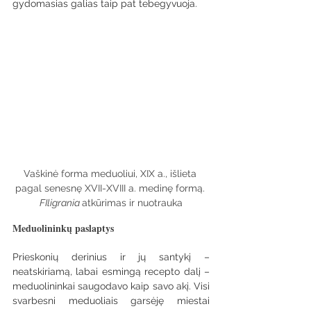
gydomasias galias taip pat tebegyvuoja.
Vaškinė forma meduoliui, XIX a., išlieta 
pagal senesnę XVII-XVIII a. medinę formą. 
FIligrania 
atkūrimas ir nuotrauka
Meduolininkų paslaptys
Prieskonių derinius ir jų santykį – 
neatskiriamą, labai esmingą recepto dalį – 
meduolininkai saugodavo kaip savo akį. Visi 
svarbesni meduoliais garsėję miestai 