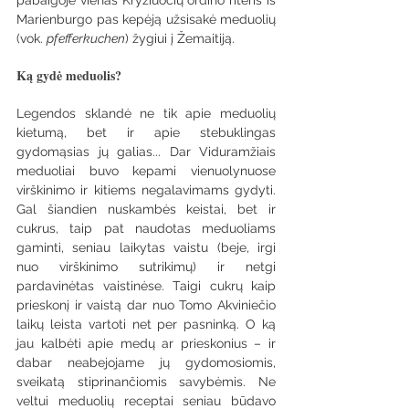
Marienburgo pas kepėją užsisakė meduolių 
(vok. 
pfefferkuchen
) žygiui į Žemaitiją.
Ką gydė meduolis?
Legendos sklandė ne tik apie meduolių 
kietumą, bet ir apie stebuklingas 
gydomąsias jų galias... Dar Viduramžiais 
meduoliai buvo kepami vienuolynuose 
virškinimo ir kitiems negalavimams gydyti. 
Gal šiandien nuskambės keistai, bet ir 
cukrus, taip pat naudotas meduoliams 
gaminti, seniau laikytas vaistu (beje, irgi 
nuo virškinimo sutrikimų) ir netgi 
pardavinėtas vaistinėse. Taigi cukrų kaip 
prieskonį ir vaistą dar nuo Tomo Akviniečio 
laikų leista vartoti net per pasninką. O ką 
jau kalbėti apie medų ar prieskonius – ir 
dabar neabejojame jų gydomosiomis, 
sveikatą stiprinančiomis savybėmis. Ne 
veltui meduolių receptai seniau būdavo 