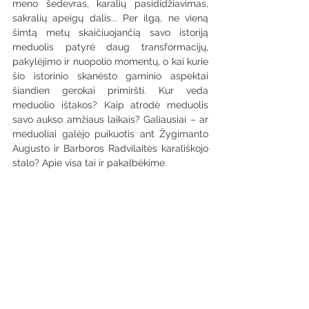
meno šedevras, karalių pasididžiavimas, 
sakralių apeigų dalis... Per ilgą, ne vieną 
šimtą metų skaičiuojančią savo istoriją 
meduolis patyrė daug transformacijų, 
pakylėjimo ir nuopolio momentų, o kai kurie 
šio istorinio skanėsto gaminio aspektai 
šiandien gerokai primiršti. Kur veda 
meduolio ištakos? Kaip atrodė meduolis 
savo aukso amžiaus laikais? Galiausiai – ar 
meduoliai galėjo puikuotis ant Žygimanto 
Augusto ir Barboros Radvilaitės karališkojo 
stalo? Apie visa tai ir pakalbėkime.