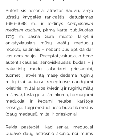
Būtent šis neseniai atrastas Radvilų virėjo 
užrašų knygelės rankraštis, datuojamas 
1686–1688 m., ir leidinys 
Compendium 
medicum auctum
, pirmą kartą publikuotas 
1725 m. Jasna Gura mieste, laikytini 
ankstyviausiais mūsų kraštų meduolių 
receptų šaltiniais – nebent bus aptikta dar 
kas nors naujo... Receptai įvairuoja, o bene 
autentiškiausias, senoviškiausias būdas – į 
pakaitintą medų suberiami prieskoniai, 
tuomet į atvėsintą masę dedama ruginių 
miltų (kai kuriuose receptuose naudojami 
kvietiniai miltai arba kvietinių ir ruginių miltų 
mišinys), tešla gerai išminkoma, formuojami 
meduoliai ir kepami nelabai karštoje 
krosnyje. Taigi meduoliuose buvo tik medus 
(daug medaus!), miltai ir prieskoniai.
Reikia pastebėti, kad seniau meduoliai 
būdavo daug aštresnio skonio, nei mums 