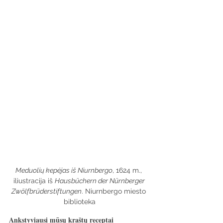
Meduolių kepėjas iš Niurnbergo
, 1624 m., 
iliustracija iš 
Hausbüchern der Nürnberger 
Zwölfbrüderstiftungen
. Niurnbergo miesto 
biblioteka
Ankstyviausi mūsų kraštų receptai