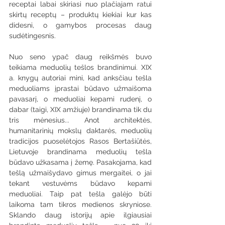
receptai labai skiriasi nuo plačiajam ratui 
skirtų receptų – produktų kiekiai kur kas 
didesni, o gamybos procesas daug 
sudėtingesnis.
Nuo seno ypač daug reikšmės buvo 
teikiama meduolių tešlos brandinimui. XIX 
a. knygų autoriai mini, kad anksčiau tešla 
meduoliams įprastai būdavo užmaišoma 
pavasarį, o meduoliai kepami rudenį, o 
dabar (taigi, XIX amžiuje) brandinama tik du 
tris mėnesius... Anot architektės, 
humanitarinių mokslų daktarės, meduolių 
tradicijos puoselėtojos Rasos Bertašiūtės, 
Lietuvoje brandinama meduolių tešla 
būdavo užkasama į žemę. Pasakojama, kad 
tešlą užmaišydavo gimus mergaitei, o jai 
tekant vestuvėms būdavo kepami 
meduoliai. Taip pat tešla galėjo būti 
laikoma tam tikros medienos skryniose. 
Sklando daug istorijų apie ilgiausiai 