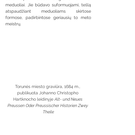
meduoliai. Jie būdavo suformuojami, tešlą 
atspaudžiant meduoliams skirtose 
formose, padirbintose geriausių to meto 
meistrų.
Torunės miesto graviūra, 1684 m., 
publikuota Johanno Christopho 
Hartknocho leidinyje 
Alt- und Neues 
Preussen Oder Preussischer Historien Zwey 
Theile
Forminiai meduoliai nėra išskirtinis reiškinys 
gastronomijos istorijoje. Europoje forminis 