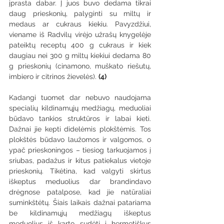
įprasta dabar. Į juos buvo dedama tikrai 
daug prieskonių, palyginti su miltų ir 
medaus ar cukraus kiekiu. Pavyzdžiui, 
viename iš Radvilų virėjo užrašų knygelėje 
pateiktų receptų 400 g cukraus ir kiek 
daugiau nei 300 g miltų kiekiui dedama 80 
g prieskonių (cinamono, muškato riešutų, 
imbiero ir citrinos žievelės). 
(4) 
Kadangi tuomet dar nebuvo naudojama 
specialių kildinamųjų medžiagų, meduoliai 
būdavo tankios struktūros ir labai kieti. 
Dažnai jie kepti didelėmis plokštėmis. Tos 
plokštės būdavo laužomos ir valgomos, o 
ypač prieskoningos – tiesiog tarkuojamos į 
sriubas, padažus ir kitus patiekalus vietoje 
prieskonių. Tikėtina, kad valgyti skirtus 
iškeptus meduolius dar brandindavo 
drėgnose patalpose, kad jie natūraliai 
suminkštėtų. Šiais laikais dažnai patariama 
be kildinamųjų medžiagų iškeptus 
meduolius iš karto sudėti į hermetiškus 