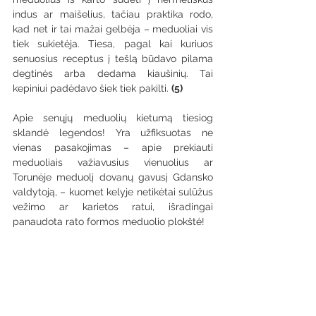
indus ar maišelius, tačiau praktika rodo, 
kad net ir tai mažai gelbėja – meduoliai vis 
tiek sukietėja. Tiesa, pagal kai kuriuos 
senuosius receptus į tešlą būdavo pilama 
degtinės arba dedama kiaušinių. Tai 
kepiniui padėdavo šiek tiek pakilti. 
(5)
Apie senųjų meduolių kietumą tiesiog 
sklandė legendos! Yra užfiksuotas ne 
vienas pasakojimas – apie prekiauti 
meduoliais važiavusius vienuolius ar 
Torunėje meduolį dovanų gavusį Gdansko 
valdytoją, – kuomet kelyje netikėtai sulūžus 
vežimo ar karietos ratui, išradingai 
panaudota rato formos meduolio plokštė!