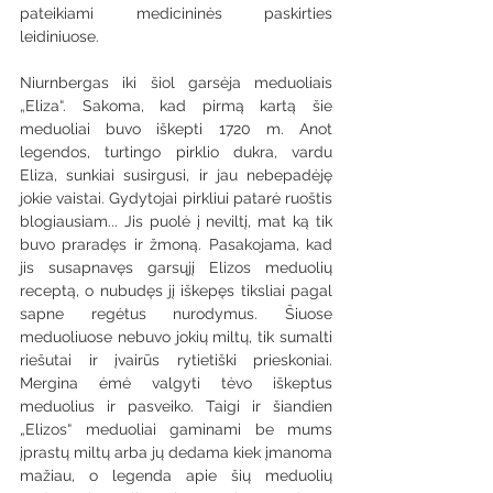
pateikiami medicininės paskirties 
leidiniuose.
Niurnbergas iki šiol garsėja meduoliais 
„Eliza“. Sakoma, kad pirmą kartą šie 
meduoliai buvo iškepti 1720 m. Anot 
legendos, turtingo pirklio dukra, vardu 
Eliza, sunkiai susirgusi, ir jau nebepadėję 
jokie vaistai. Gydytojai pirkliui patarė ruoštis 
blogiausiam... Jis puolė į neviltį, mat ką tik 
buvo praradęs ir žmoną. Pasakojama, kad 
jis susapnavęs garsųjį Elizos meduolių 
receptą, o nubudęs jį iškepęs tiksliai pagal 
sapne regėtus nurodymus. Šiuose 
meduoliuose nebuvo jokių miltų, tik sumalti 
riešutai ir įvairūs rytietiški prieskoniai. 
Mergina ėmė valgyti tėvo iškeptus 
meduolius ir pasveiko. Taigi ir šiandien 
„Elizos“ meduoliai gaminami be mums 
įprastų miltų arba jų dedama kiek įmanoma 
mažiau, o legenda apie šių meduolių 