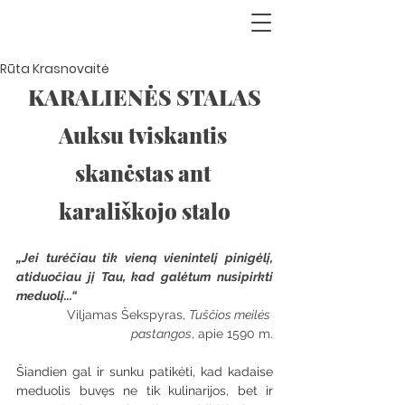
Rūta Krasnovaitė
KARALIENĖS STALAS
Auksu tviskantis 
skanėstas ant 
karališkojo stalo
„Jei turėčiau tik vieną vienintelį pinigėlį, 
atiduočiau jį Tau, kad galėtum nusipirkti 
meduolį...“
Viljamas Šekspyras, 
Tuščios meilės 
pastangos
, apie 1590 m.
Šiandien gal ir sunku patikėti, kad kadaise 
meduolis buvęs ne tik kulinarijos, bet ir 