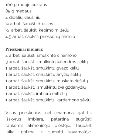
100 g rudojo cukraus
85 g medaus
4 didelių kiaušinių
¼ arbat. šaukšt. druskos
½  arbat. šaukšt. kepimo miltelių
4,5 arbat. šaukšt. prieskonių mišinio
Prieskoniai mišiniui:
4 arbat. šaukšt. smulkinto cinamono
3 arbat. šaukšt. smulkintų kalendros sėklų
1 arbat. šaukšt. smulkintų gvazdikėlių
1 arbat. šaukšt. smulkintų anyžių sėklų
1 arbat. šaukšt. smulkintų muskato riešutų
1 arbat. šaukšt.  smulkintų žvaigždanyžių
1 arbat. šaukšt. imbiero miltelių
1 arbat. šaukšt. smulkintų kardamono sėklų
Visus prieskonius, net cinamoną, gal tik 
išskyrus imbierą, patartina sugrūsti 
rankomis akmeninėje piestoje. Taupant 
laiką, galima ir sumalti kavamalėje. 