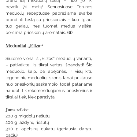
brandintą meduolių tešlą – nuo 30 iki 
beveik 70 metų! Senuosiuose Torunės 
meduolių receptuose pabrėžiama svarba 
brandinti tešlą su prieskoniais – kuo ilgiau, 
tuo geriau, nes tuomet medus visiškai 
persiima prieskonių aromatais. 
(6)
Meduoliai „Eliza“
Siūlome vieną iš „Elizos“ meduolių variantų 
– patikėkite, jis tikrai vertas išbandyti! Šio 
meduolio, kaip, be abejonės, ir visų kitų 
legendinių meduolių, skonis labai priklauso 
nuo prieskonių sąskambio, todėl patariame 
naudoti tik rekomenduojamus prieskonius ir 
tiksliai tiek, kiek parašyta.
Jums reikės:
200 g migdolų riešutų
200 g lazdynų riešutų
300 g apelsinų cukatų (geriausia darytų 
pačių)