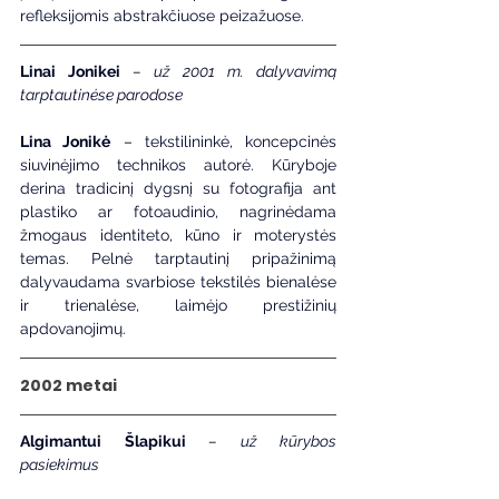
refleksijomis abstrakčiuose peizažuose.
Linai Jonikei
– už 2001 m. dalyvavimą 
tarptautinėse parodose
Lina Jonikė
 – tekstilininkė, koncepcinės 
siuvinėjimo technikos autorė. Kūryboje 
derina tradicinį dygsnį su fotografija ant 
plastiko ar fotoaudinio, nagrinėdama 
žmogaus identiteto, kūno ir moterystės 
temas. Pelnė tarptautinį pripažinimą 
dalyvaudama svarbiose tekstilės bienalėse 
ir trienalėse, laimėjo prestižinių 
apdovanojimų.
2002 metai
Algimantui Šlapikui
 – už kūrybos 
pasiekimus