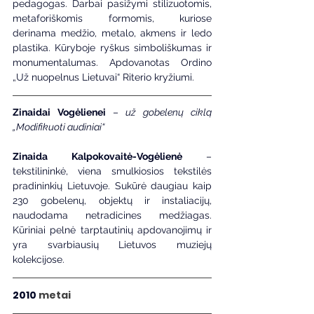
pedagogas. Darbai pasižymi stilizuotomis, 
metaforiškomis formomis, kuriose 
derinama medžio, metalo, akmens ir ledo 
plastika. Kūryboje ryškus simboliškumas ir 
monumentalumas. Apdovanotas Ordino 
„Už nuopelnus Lietuvai“ Riterio kryžiumi.
Zinaidai Vogėlienei 
– 
už gobelenų ciklą 
„Modifikuoti audiniai“
Zinaida Kalpokovaitė-Vogėlienė
 – 
tekstilininkė, viena smulkiosios tekstilės 
pradininkių Lietuvoje. Sukūrė daugiau kaip 
230 gobelenų, objektų ir instaliacijų, 
naudodama netradicines medžiagas. 
Kūriniai pelnė tarptautinių apdovanojimų ir 
yra svarbiausių Lietuvos muziejų 
kolekcijose.
2010 
metai