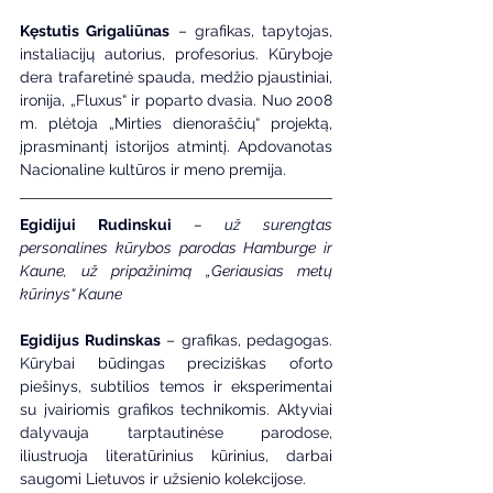
Kęstutis Grigaliūnas
 – grafikas, tapytojas, 
instaliacijų autorius, profesorius. Kūryboje 
dera trafaretinė spauda, medžio pjaustiniai, 
ironija, „Fluxus“ ir poparto dvasia. Nuo 2008 
m. plėtoja „Mirties dienoraščių“ projektą, 
įprasminantį istorijos atmintį. Apdovanotas 
Nacionaline kultūros ir meno premija.
Egidijui Rudinskui
– už surengtas 
personalines kūrybos parodas Hamburge ir 
Kaune, už pripažinimą „Geriausias metų 
kūrinys“ Kaune
Egidijus Rudinskas
 – grafikas, pedagogas. 
Kūrybai būdingas preciziškas oforto 
piešinys, subtilios temos ir eksperimentai 
su įvairiomis grafikos technikomis. Aktyviai 
dalyvauja tarptautinėse parodose, 
iliustruoja literatūrinius kūrinius, darbai 
saugomi Lietuvos ir užsienio kolekcijose.