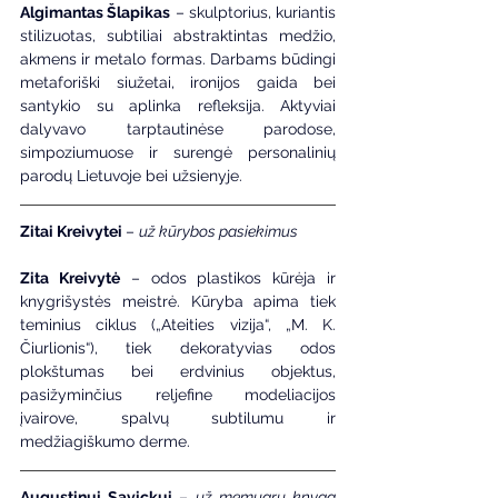
Algimantas Šlapikas
 – skulptorius, kuriantis 
stilizuotas, subtiliai abstraktintas medžio, 
akmens ir metalo formas. Darbams būdingi 
metaforiški siužetai, ironijos gaida bei 
santykio su aplinka refleksija. Aktyviai 
dalyvavo tarptautinėse parodose, 
simpoziumuose ir surengė personalinių 
parodų Lietuvoje bei užsienyje.
Zitai Kreivytei 
– 
už kūrybos pasiekimus
Zita Kreivytė
 – odos plastikos kūrėja ir 
knygrišystės meistrė. Kūryba apima tiek 
teminius ciklus („Ateities vizija“, „M. K. 
Čiurlionis“), tiek dekoratyvias odos 
plokštumas bei erdvinius objektus, 
pasižyminčius reljefine modeliacijos 
įvairove, spalvų subtilumu ir 
medžiagiškumo derme.
Augustinui Savickui 
–
 už memuarų knygą 