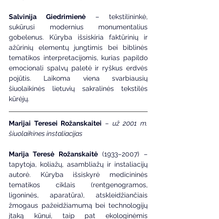
Salvinija Giedrimienė
 – tekstilininkė, 
sukūrusi modernius monumentalius 
gobelenus. Kūryba išsiskiria faktūrinių ir 
ažūrinių elementų jungtimis bei biblinės 
tematikos interpretacijomis, kurias papildo 
emocionali spalvų paletė ir ryškus erdvės 
pojūtis. Laikoma viena svarbiausių 
šiuolaikinės lietuvių sakralinės tekstilės 
kūrėjų.
Marijai Teresei Rožanskaitei
– už 2001 m. 
šiuolaikines instaliacijas
Marija Teresė Rožanskaitė
 (1933–2007) – 
tapytoja, koliažų, asambliažų ir instaliacijų 
autorė. Kūryba išsiskyrė medicininės 
tematikos ciklais (rentgenogramos, 
ligoninės, aparatūra), atskleidžiančiais 
žmogaus pažeidžiamumą bei technologijų 
įtaką kūnui, taip pat ekologinėmis 