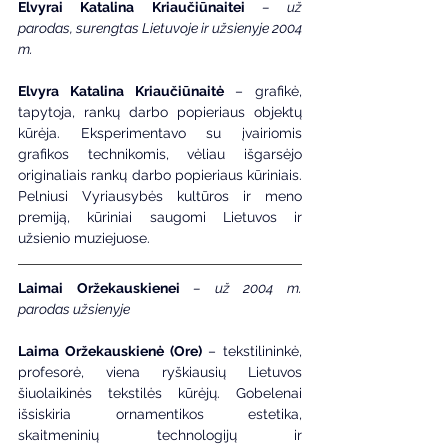
Elvyrai Katalina Kriaučiūnaitei
– už 
parodas, surengtas Lietuvoje ir užsienyje 2004 
m.
Elvyra Katalina Kriaučiūnaitė
 – grafikė, 
tapytoja, rankų darbo popieriaus objektų 
kūrėja. Eksperimentavo su įvairiomis 
grafikos technikomis, vėliau išgarsėjo 
originaliais rankų darbo popieriaus kūriniais. 
Pelniusi Vyriausybės kultūros ir meno 
premiją, kūriniai saugomi Lietuvos ir 
užsienio muziejuose.
Laimai Oržekauskienei
– už 2004 m. 
parodas užsienyje
Laima Oržekauskienė (Ore)
 – tekstilininkė, 
profesorė, viena ryškiausių Lietuvos 
šiuolaikinės tekstilės kūrėjų. Gobelenai 
išsiskiria ornamentikos estetika, 
skaitmeninių technologijų ir 