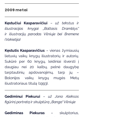
2009 metai
Kęstučiui Kasparavičiui
– už tekstus ir 
iliustracijas knygai „Baltasis Dramblys“ 
ir
iliustracijų parodas Vilniuje bei Bremene 
(Vokietija)
Kęstutis Kasparavičius
 – vienas žymiausių 
lietuvių vaikų knygų iliustratorių ir autorių. 
Sukūrė per 60 knygų, leidiniai išversti į 
daugiau nei 20 kalbų, pelnė daugybę 
tarptautinių apdovanojimų, tarp jų – 
Bolonijos vaikų knygų mugės Metų 
iliustratoriaus titulą (1993).
Gediminui Piekurui
 – už Jono Aleksos 
figūrinį portretą ir skulptūrą „Banga“ Vilniuje
Gediminas Piekuras
 – skulptorius, 