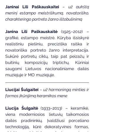
Janinai Lili Paškauskaitei
 – už aukštą 
meninį estampo meistriškumą, novatoriško, 
charakteringo portreto žanro ištobulinimą
Janina Lili Paškauskaitė 
(1925–2012) – 
grafikė, estampo meistrė. Kūryba išsiskyrė 
realistiniu piešiniu, preciziška raiška ir 
novatoriška portreto žanro interpretacija. 
Sukūrė portretų ciklų, taip pat peizažų ir 
buitinių kompozicijų triptichų. Kūriniai 
saugomi Lietuvos nacionaliniame dailės 
muziejuje ir MO muziejuje.
Liucijai Šulgaitei
 – už harmoningą minties ir 
formos įkūnijimą keramikos mene
Liucija Šulgaitė 
(1933–2013) – keramikė, 
viena moderniosios lietuvių taikomosios 
dailės pradininkių. Įvaldžiusi porceliano 
technologiją, kūrė dekoratyvines formas, 