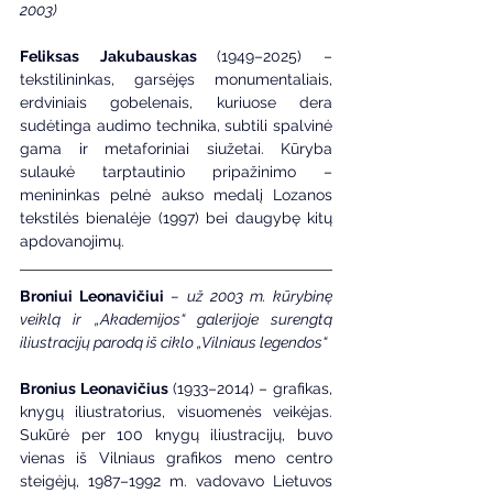
2003)
Feliksas Jakubauskas 
(1949–2025) – 
tekstilininkas, garsėjęs monumentaliais, 
erdviniais gobelenais, kuriuose dera 
sudėtinga audimo technika, subtili spalvinė 
gama ir metaforiniai siužetai. Kūryba 
sulaukė tarptautinio pripažinimo – 
menininkas pelnė aukso medalį Lozanos 
tekstilės bienalėje (1997) bei daugybę kitų 
apdovanojimų.
Broniui Leonavičiui
– už 2003 m. kūrybinę 
veiklą ir „Akademijos“ galerijoje surengtą 
iliustracijų parodą iš ciklo „Vilniaus legendos“
Bronius Leonavičius 
(1933–2014) – grafikas, 
knygų iliustratorius, visuomenės veikėjas. 
Sukūrė per 100 knygų iliustracijų, buvo 
vienas iš Vilniaus grafikos meno centro 
steigėjų, 1987–1992 m. vadovavo Lietuvos 