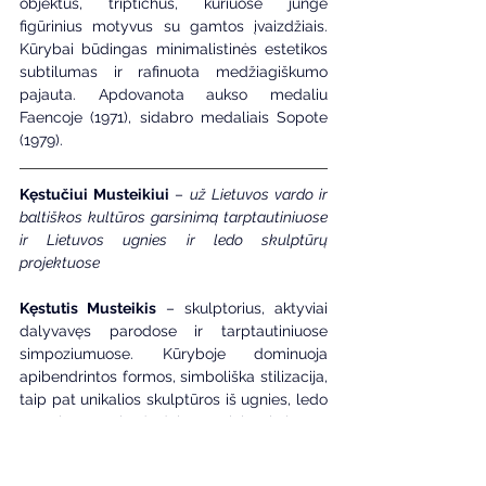
objektus, triptichus, kuriuose jungė 
figūrinius motyvus su gamtos įvaizdžiais. 
Kūrybai būdingas minimalistinės estetikos 
subtilumas ir rafinuota medžiagiškumo 
pajauta. Apdovanota aukso medaliu 
Faencoje (1971), sidabro medaliais Sopote 
(1979).
Kęstučiui Musteikiui 
–
 už Lietuvos vardo ir 
baltiškos kultūros garsinimą tarptautiniuose 
ir Lietuvos ugnies ir ledo skulptūrų 
projektuose
Kęstutis Musteikis
 – skulptorius, aktyviai 
dalyvavęs parodose ir tarptautiniuose 
simpoziumuose. Kūryboje dominuoja 
apibendrintos formos, simboliška stilizacija, 
taip pat unikalios skulptūros iš ugnies, ledo 
ar sniego. Sukūrė dekoratyvinių skulptūrų 
viešosioms erdvėms Lietuvoje ir užsienyje.