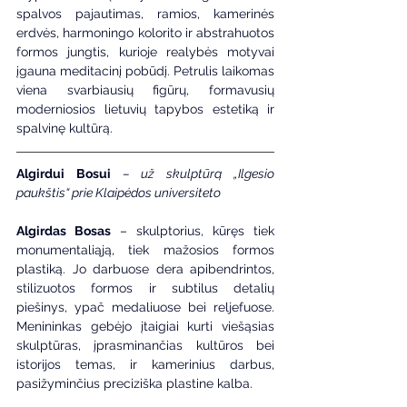
spalvos pajautimas, ramios, kamerinės 
erdvės, harmoningo kolorito ir abstrahuotos 
formos jungtis, kurioje realybės motyvai 
įgauna meditacinį pobūdį. Petrulis laikomas 
viena svarbiausių figūrų, formavusių 
moderniosios lietuvių tapybos estetiką ir 
spalvinę kultūrą.
Algirdui Bosui
– už skulptūrą „Ilgesio 
paukštis“ prie Klaipėdos universiteto
Algirdas Bosas
 – skulptorius, kūręs tiek 
monumentaliąją, tiek mažosios formos 
plastiką. Jo darbuose dera apibendrintos, 
stilizuotos formos ir subtilus detalių 
piešinys, ypač medaliuose bei reljefuose. 
Menininkas gebėjo įtaigiai kurti viešąsias 
skulptūras, įprasminančias kultūros bei 
istorijos temas, ir kamerinius darbus, 
pasižyminčius preciziška plastine kalba.