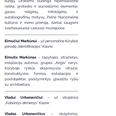
kūrėjų. Drobėms būdinga hiperrealistinė 
raiška, grotesko ir siurrealizmo elementai, 
gausu religinių, mitologinių ir 
autobiografinių motyvų. Pelnė Nacionalinę 
kultūros ir meno premiją, darbai saugomi 
svarbiausiuose Lietuvos muziejuose.
Eimučiui Markūnui
 – už personalinę kūrybos 
parodą „Identifikacijos“ Kaune
Eimutis Markūnas
 – tapytojas, vitražistas, 
instaliacijų autorius, grupės „Angis“ narys. 
Kūryboje ryškūs ekspresyvūs vitražai, 
konstruktyvios formos, instaliacijos ir 
postobjektai, pasižymintys glaudžiu ryšiu 
su architektūra.
Vladui Urbanavičiui
 –
 už skulptūrą 
„Kabantys akmenys“ Kaune
Vladas Urbanavičius
 – skulptorius, 