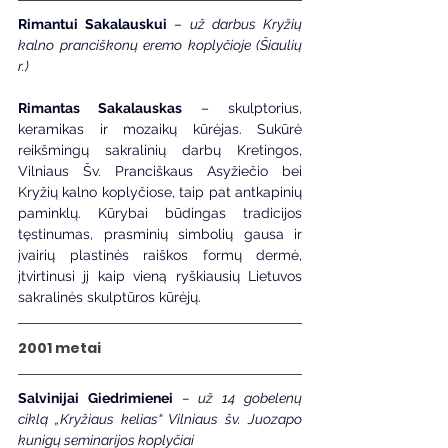
Rimantui Sakalauskui 
–
 už darbus Kryžių 
kalno pranciškonų eremo koplyčioje (Šiaulių 
r.)
Rimantas Sakalauskas
 – skulptorius, 
keramikas ir mozaikų kūrėjas. Sukūrė 
reikšmingų sakralinių darbų Kretingos, 
Vilniaus Šv. Pranciškaus Asyžiečio bei 
Kryžių kalno koplyčiose, taip pat antkapinių 
paminklų. Kūrybai būdingas tradicijos 
tęstinumas, prasminių simbolių gausa ir 
įvairių plastinės raiškos formų dermė, 
įtvirtinusi jį kaip vieną ryškiausių Lietuvos 
sakralinės skulptūros kūrėjų.
2001 metai
Salvinijai Giedrimienei
– už 14 gobelenų 
ciklą „Kryžiaus kelias“ Vilniaus šv. Juozapo 
kunigų seminarijos koplyčiai 