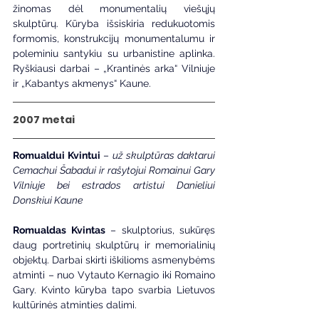
žinomas dėl monumentalių viešųjų 
skulptūrų. Kūryba išsiskiria redukuotomis 
formomis, konstrukcijų monumentalumu ir 
poleminiu santykiu su urbanistine aplinka. 
Ryškiausi darbai – „Krantinės arka“ Vilniuje 
ir „Kabantys akmenys“ Kaune.
2007 metai
Romualdui Kvintui 
–
 už skulptūras daktarui 
Cemachui Šabadui ir rašytojui Romainui Gary 
Vilniuje bei estrados artistui Danieliui 
Donskiui Kaune
Romualdas Kvintas
 – skulptorius, sukūręs 
daug portretinių skulptūrų ir memorialinių 
objektų. Darbai skirti iškilioms asmenybėms 
atminti – nuo Vytauto Kernagio iki Romaino 
Gary. Kvinto kūryba tapo svarbia Lietuvos 
kultūrinės atminties dalimi.