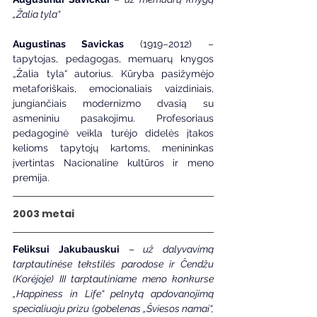
„Žalia tyla“
Augustinas Savickas 
(1919–2012) – 
tapytojas, pedagogas, memuarų knygos 
„Žalia tyla“ autorius. Kūryba pasižymėjo 
metaforiškais, emocionaliais vaizdiniais, 
jungiančiais modernizmo dvasią su 
asmeniniu pasakojimu. Profesoriaus 
pedagoginė veikla turėjo didelės įtakos 
kelioms tapytojų kartoms, menininkas 
įvertintas Nacionaline kultūros ir meno 
premija.
2003 metai
Feliksui Jakubauskui 
–
 už dalyvavimą 
tarptautinėse tekstilės parodose ir Čendžu 
(Korėjoje) III tarptautiniame meno konkurse 
„Happiness in Life“ pelnytą apdovanojimą 
specialiuoju prizu (gobelenas „Šviesos namai“, 