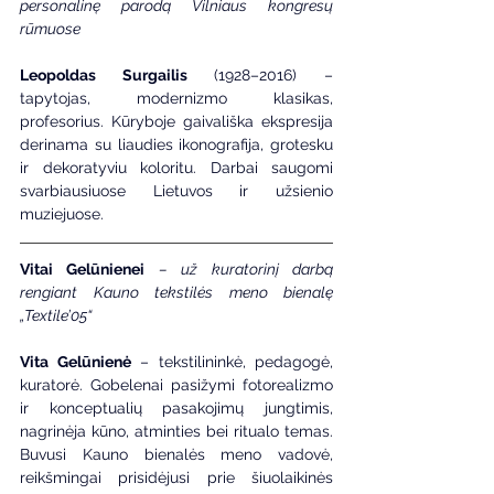
personalinę parodą Vilniaus kongresų 
rūmuose 
Leopoldas Surgailis
 (1928–2016) – 
tapytojas, modernizmo klasikas, 
profesorius. Kūryboje gaivališka ekspresija 
derinama su liaudies ikonografija, grotesku 
ir dekoratyviu koloritu. Darbai saugomi 
svarbiausiuose Lietuvos ir užsienio 
muziejuose.
Vitai Gelūnienei
 – už kuratorinį darbą 
rengiant Kauno tekstilės meno bienalę 
„Textile’05“
Vita Gelūnienė
 – tekstilininkė, pedagogė, 
kuratorė. Gobelenai pasižymi fotorealizmo 
ir konceptualių pasakojimų jungtimis, 
nagrinėja kūno, atminties bei ritualo temas. 
Buvusi Kauno bienalės meno vadovė, 
reikšmingai prisidėjusi prie šiuolaikinės 