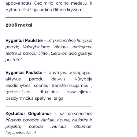
apdovanotas Gedimino ordino medaliu ir 
Vytauto Didžiojo ordino Riterio kryžiumi.
2
008 metai
Vygantui Paukštei 
–
 už personalinę kūrybos 
parodą Valstybiniame Vilniaus mažajame 
teatre iš parodų ciklo „Lietuvos aido galerija 
pristato“
Vygantas Paukštė
 – tapytojas, pedagogas, 
aktyvus parodų dalyvis. Kūryboje 
kasdienybės scenos transformuojamos į 
groteskiškus, ritualinius pasakojimus, 
pasižyminčius spalvine įtaiga.
Kęstučiui Grigaliūnui
– už personalines 
kūrybos parodas Vilniuje, Kaune, Niujorke ir 
projektą parodą 
„Vilniaus albumas" 
(sąsiuvinis Nr. 2)