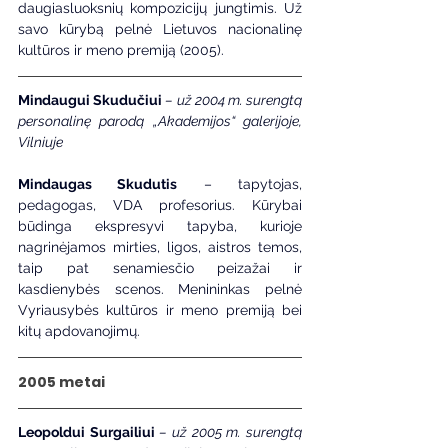
daugiasluoksnių kompozicijų jungtimis. Už 
savo kūrybą pelnė Lietuvos nacionalinę 
kultūros ir meno premiją (2005).
Mindaugui Skudučiui
– už 2004 m. surengtą 
personalinę parodą „Akademijos“ galerijoje, 
Vilniuje
Mindaugas Skudutis
 – tapytojas, 
pedagogas, VDA profesorius. Kūrybai 
būdinga ekspresyvi tapyba, kurioje 
nagrinėjamos mirties, ligos, aistros temos, 
taip pat senamiesčio peizažai ir 
kasdienybės scenos. Menininkas pelnė 
Vyriausybės kultūros ir meno premiją bei 
kitų apdovanojimų.
2005 metai
Leopoldui Surgailiui
 – už 2005 m. surengtą 