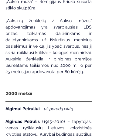
„Aukso mūza“ – Remigijaus Kriuko sukurta 
stiklo skulptūra. 
„Auksinių ženklelių / Aukso mūzos“ 
apdovanojimas yra svarbiausias LDS 
prizas, teikiamas dailininkams ir 
dailėtyrininkams už išskirtinius meninius 
pasiekimus ir veiklą, jis ypač svarbus, nes jį 
skiria reikliausi kritikai – kolegos menininkai. 
Auksiniai ženkleliai ir piniginės premijos 
laureatams teikiamos nuo 2000 m., o per 
25 metus jau apdovanota per 80 kūrėjų. 
2000 metai
Algirdui Petruliui
– už parodų ciklą
Algirdas Petrulis 
(1915–2010) – tapytojas, 
vienas ryškiausių Lietuvos koloristinės 
krypties atstovų. Kūrybai būdingas subtilus 