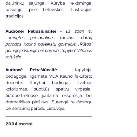
dailininkų sąjungai. Kūryba reikšmingai 
prisidėjo prie lietuviškos iliustracijos 
tradicijos.
Audronei Petrašiūnaitei
 – už 2003 m. 
surengtas personalines tapybos darbų 
parodas Kauno paveikslų galerijoje, „Rūtos“ 
galerijoje Vilniuje bei parodą „Tapyba“ Vilniaus 
rotušėje.
Audronė Petrašiūnaitė
 – tapytoja, 
pedagogė, ilgametė VDA Kauno fakulteto 
docentė. Kūrybai būdingas švelnus 
kolorizmas, subtilūs spalvų virpesiai, 
autoportretuose juntama ekspresija bei 
dramatiškas piešinys. Surengė reikšmingų 
personalinių parodų Lietuvoje.
2004 metai