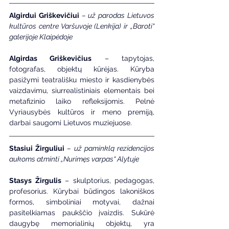
Algirdui Griškevičiui
 – už parodas Lietuvos 
kultūros centre Varšuvoje (Lenkija) ir „Baroti“ 
galerijoje Klaipėdoje
Algirdas Griškevičius
 – tapytojas, 
fotografas, objektų kūrėjas. Kūryba 
pasižymi teatrališku miesto ir kasdienybės 
vaizdavimu, siurrealistiniais elementais bei 
metafizinio laiko refleksijomis. Pelnė 
Vyriausybės kultūros ir meno premiją, 
darbai saugomi Lietuvos muziejuose.
Stasiui Žirguliui
 – už paminklą rezidencijos 
aukoms atminti „Nurimęs varpas“ Alytuje
Stasys Žirgulis
 – skulptorius, pedagogas, 
profesorius. Kūrybai būdingos lakoniškos 
formos, simboliniai motyvai, dažnai 
pasitelkiamas paukščio įvaizdis. Sukūrė 
daugybę memorialinių objektų, yra 