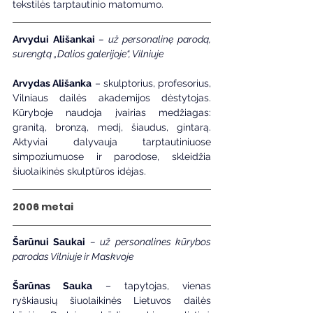
tekstilės tarptautinio matomumo.
Arvydui Ališankai
 – už personalinę parodą, 
surengtą „Dalios galerijoje“, Vilniuje
Arvydas Ališanka
 – skulptorius, profesorius, 
Vilniaus dailės akademijos dėstytojas. 
Kūryboje naudoja įvairias medžiagas: 
granitą, bronzą, medį, šiaudus, gintarą. 
Aktyviai dalyvauja tarptautiniuose 
simpoziumuose ir parodose, skleidžia 
šiuolaikinės skulptūros idėjas.
2006 metai
Šarūnui Saukai
 – už personalines kūrybos 
parodas Vilniuje ir Maskvoje
Šarūnas Sauka
 – tapytojas, vienas 
ryškiausių šiuolaikinės Lietuvos dailės 