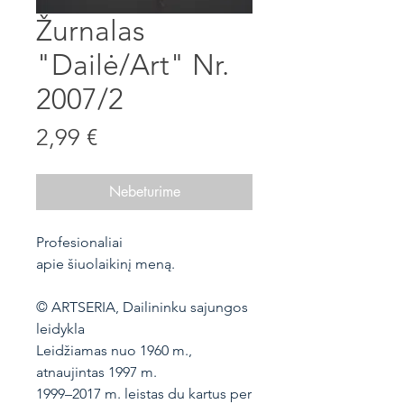
Žurnalas
"Dailė/Art" Nr.
2007/2
Price
2,99 €
Nebeturime
Profesionaliai
apie šiuolaikinį meną.
© ARTSERIA, Dailininku sajungos
leidykla
Leidžiamas nuo 1960 m.,
atnaujintas 1997 m.
1999–2017 m. leistas du kartus per