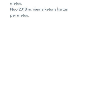
metus.
Nuo 2018 m. išeina keturis kartus
per metus.
Knygos informacija
Vokiečių g. 4, Vilnius
LT-01130
Lietuva
+370 691 78777
knygos@artseria.lt