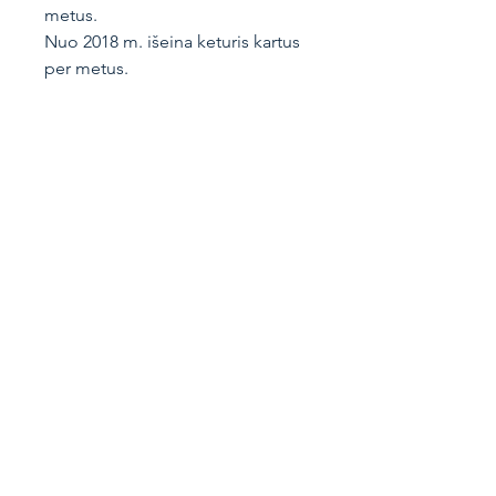
metus.
Nuo 2018 m. išeina keturis kartus
per metus.
Knygos informacija
Vokiečių g. 4, Vilnius
LT-01130
Lietuva
+370 691 78777
knygos@artseria.lt