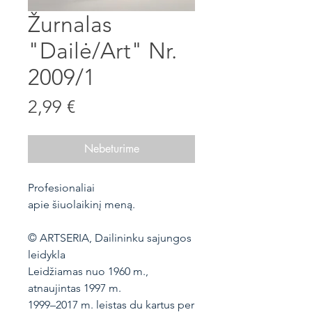
Žurnalas
"Dailė/Art" Nr.
2009/1
Price
2,99 €
Nebeturime
Profesionaliai
apie šiuolaikinį meną.
© ARTSERIA, Dailininku sajungos
leidykla
Leidžiamas nuo 1960 m.,
atnaujintas 1997 m.
1999–2017 m. leistas du kartus per