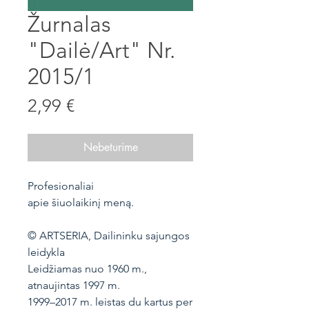
Žurnalas
"Dailė/Art" Nr.
2015/1
Price
2,99 €
Nebeturime
Profesionaliai
apie šiuolaikinį meną.
© ARTSERIA, Dailininku sajungos
leidykla
Leidžiamas nuo 1960 m.,
atnaujintas 1997 m.
1999–2017 m. leistas du kartus per