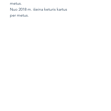
metus.
Nuo 2018 m. išeina keturis kartus
per metus.
Knygos informacija
Vokiečių g. 4, Vilnius
LT-01130
Lietuva
+370 691 78777
knygos@artseria.lt