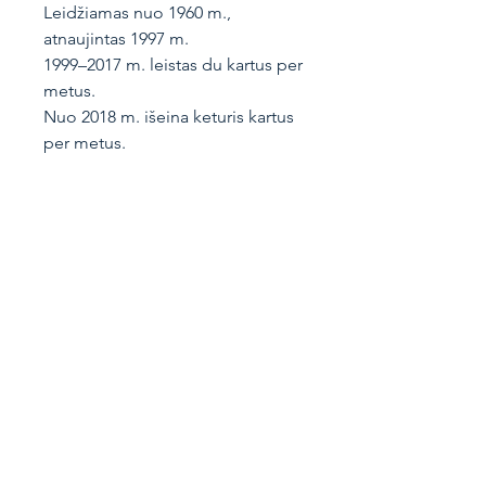
Leidžiamas nuo 1960 m.,
atnaujintas 1997 m.
1999–2017 m. leistas du kartus per
metus.
Nuo 2018 m. išeina keturis kartus
per metus.
Knygos informacija
Vokiečių g. 4, Vilnius
LT-01130
Lietuva