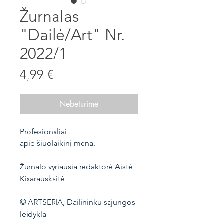
Žurnalas
"Dailė/Art" Nr.
2022/1
Price
4,99 €
Nebeturime
Profesionaliai
apie šiuolaikinį meną.
Žurnalo vyriausia redaktorė Aistė
Kisarauskaitė
© ARTSERIA, Dailininku sajungos
leidykla