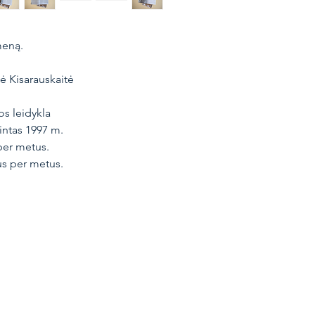
kanukas?“. Taip pat „
pristatys Vidą Poškų.
meną.
tė Kisarauskaitė
s leidykla
intas 1997 m.
per metus.
us per metus.
Vokiečių g. 4, Vilnius
+370 691 78777
LT-01130
knygos@artseria.lt
Lietuva