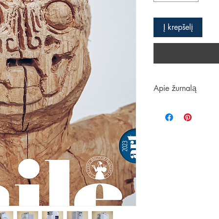
Į krepšelį
Apie žurnalą
Pavasario numerio tem
Kalbėsime apie meno i
mene ir taikomojoje da
„Regionų slinktys“, a
pokyčius paskutiniais
apžvelgsime Latvijos 
dizainas“, rubriką kal
problemas ir mąstymo
Pristatysime paskuti
„Vaikų kambarys“ ir 
„Business Stadium Gal