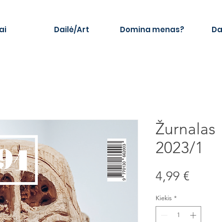
ai
Dailė/Art
Domina menas?
Da
Žurnalas 
2023/1
Price
4,99 €
Kiekis
*