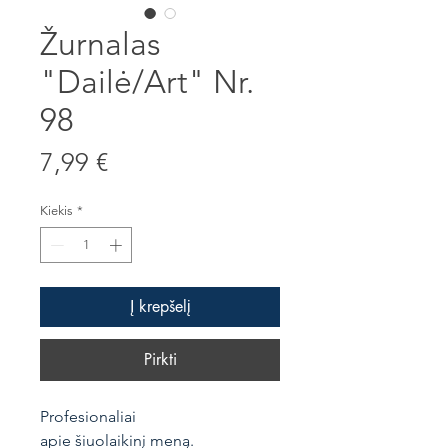
Žurnalas
"Dailė/Art" Nr.
98
Price
7,99 €
Kiekis
*
Į krepšelį
Pirkti
Profesionaliai
apie šiuolaikinį meną.