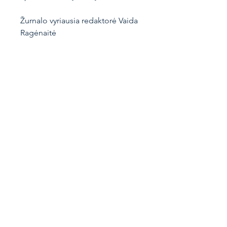
Žurnalo vyriausia redaktorė Vaida
Ragėnaitė
© ARTSERIA, Dailininku sajungos
leidykla
Vokiečių g. 4, Vilnius
LT-01130
Lietuva
+370 691 78777
knygos@artseria.lt