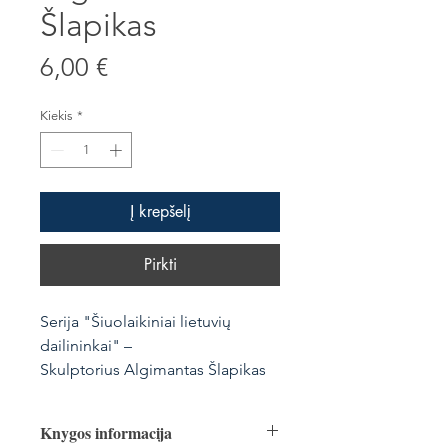
Šlapikas
Price
6,00 €
Kiekis
*
Į krepšelį
Pirkti
Serija "Šiuolaikiniai lietuvių
dailininkai" –
Skulptorius Algimantas Šlapikas
Knygos informacija