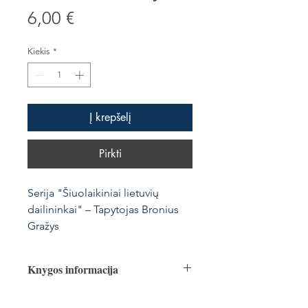
Price
6,00 €
Kiekis
*
Į krepšelį
Pirkti
Serija "Šiuolaikiniai lietuvių
dailininkai" – Tapytojas Bronius
Gražys
Knygos informacija
Vertėja Irena Jomantienė