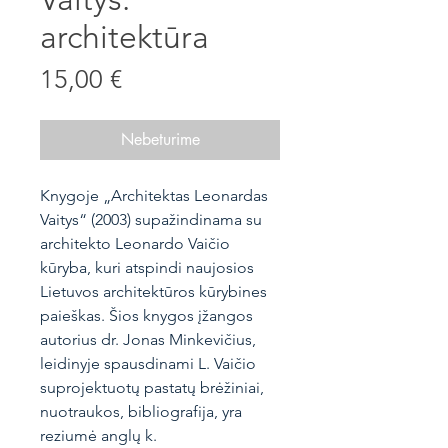
architektūra
Price
15,00 €
Nebeturime
Knygoje „Architektas Leonardas
Vaitys“ (2003) supažindinama su
architekto Leonardo Vaičio
kūryba, kuri atspindi naujosios
Lietuvos architektūros kūrybines
paieškas. Šios knygos įžangos
autorius dr. Jonas Minkevičius,
leidinyje spausdinami L. Vaičio
suprojektuotų pastatų brėžiniai,
nuotraukos, bibliografija, yra
reziumė anglų k.