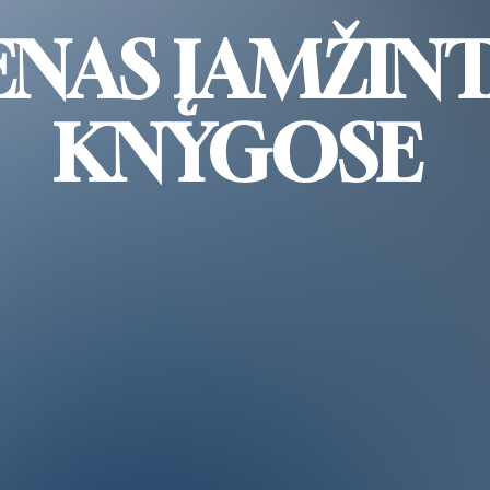
NAS ĮAMŽINT
KNYGOSE
Leidiniai