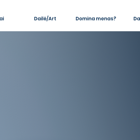
ai
Dailė/Art
Domina menas?
Da