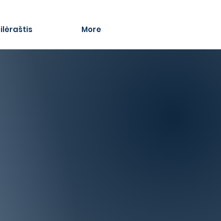
ilėraštis
More