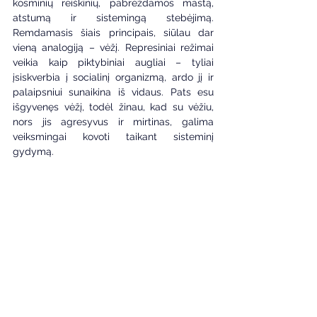
kosminių reiškinių, pabrėždamos mastą, 
atstumą ir sistemingą stebėjimą. 
Remdamasis šiais principais, siūlau dar 
vieną analogiją – vėžį. Represiniai režimai 
veikia kaip piktybiniai augliai – tyliai 
įsiskverbia į socialinį organizmą, ardo jį ir 
palaipsniui sunaikina iš vidaus. Pats esu 
išgyvenęs vėžį, todėl žinau, kad su vėžiu, 
nors jis agresyvus ir mirtinas, galima 
veiksmingai kovoti taikant sisteminį 
gydymą.