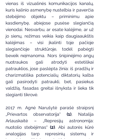
vienas iš vizualinės komunikacijos kanalų, 
kuris kalinio asmenybę nustelbia ir paverčia 
stebėjimo objektu – priminimu apie 
kasdienybę, abiejose pusėse slegiančią 
vienodai. Nesvarbu, ar esate kalėjime, ar už 
jo sienų, režimas veikia kaip daugiaaukštis 
kalėjimas – visi įkalinti toje pačioje 
slegiančioje struktūroje, todėl pabėgti 
beveik neįmanoma. Nors šnipinėjimo angų 
nuotraukos gali atrodyti estetiškai 
patrauklios, jose paslėpta žinia: iš pradžių ir 
charizmatiška potencialių diktatorių kalba 
gali pasirodyti patraukli, bet, pasiekus 
valdžią, fasadas greitai išnyksta ir lieka tik 
slegianti tikrovė.
2017 m. Agnė Narušytė parašė straipsnį 
„Prievartos observatorija“ 
(1)
, Natalija 
Arlauskaitė – „Represijų astronomija: 
nuotolio stebėjimas“ 
(2)
. Abi autorės kūrė 
analogijas tarp represinių sistemų ir 