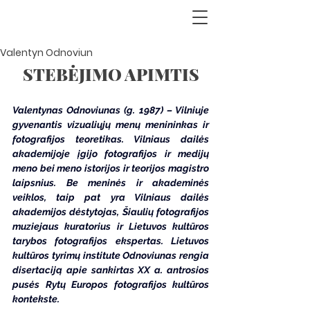
Valentyn Odnoviun
STEBĖJIMO APIMTIS
Valentynas Odnoviunas (g. 1987) – Vilniuje 
gyvenantis vizualiųjų menų menininkas ir 
fotografijos teoretikas. Vilniaus dailės 
akademijoje įgijo fotografijos ir medijų 
meno bei meno istorijos ir teorijos magistro 
laipsnius. Be meninės ir akademinės 
veiklos, taip pat yra Vilniaus dailės 
akademijos dėstytojas, Šiaulių fotografijos 
muziejaus kuratorius ir Lietuvos kultūros 
tarybos fotografijos ekspertas. Lietuvos 
kultūros tyrimų institute Odnoviunas rengia 
disertaciją apie sankirtas XX a. antrosios 
pusės Rytų Europos fotografijos kultūros 
kontekste.