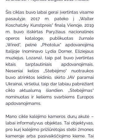
Šis ciklas buvo labai gerai įvertintas visame 
pasaulyje. 2017 m. pateko į „Walter 
Koschatzky Kunstpreis“ finalą Vienoje, 2019 
m. buvo išskirtas Paryžiaus nacionalinės 
operos kataloge, publikuotas žurnale 
„Wired“, pelnė „Photolux“ apdovanojimą 
Italijoje (nominavo Lydia Dorner, Eliziejaus 
muziejus, Lozana), taip pat buvo įvertintas 
kitais tarptautiniais apdovanojimais. 
Neseniai kelios „Stebėjimo“ nuotraukos 
buvo atrinktos leidinio, skirto JAV paramai 
Ukrainai, viršeliui, taip dar labiau pabrėžiant 
ciklo aktualumą šiandien. „Stebėjimas“ 
nominuotas ir keliems svarbiems Europos 
apdovanojimams.
Mano cikle kalėjimo kameros durų akutė – 
labai informatyvus objektas. Tai objektyvas, 
pro kurį kalėjimo prižiūrėtojas stebi žmones 
kameroje arba pasivaikščiojimo kieme. Tai 