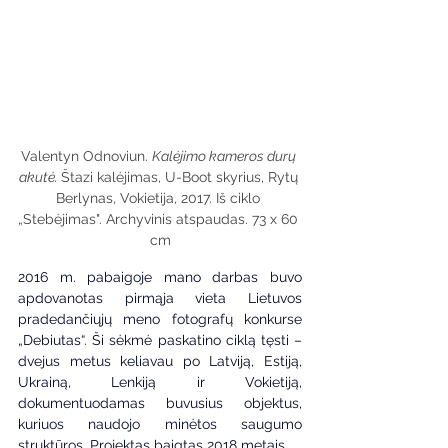
Valentyn Odnoviun. 
Kalėjimo kameros durų 
akutė. 
Štazi kalėjimas, U-Boot skyrius, Rytų 
Berlynas, Vokietija, 2017. Iš ciklo 
„Stebėjimas". Archyvinis atspaudas. 73 x 60 
cm
2016 m. pabaigoje mano darbas buvo 
apdovanotas pirmąja vieta Lietuvos 
pradedančiųjų meno fotografų konkurse 
„Debiutas“. Ši sėkmė paskatino ciklą tęsti – 
dvejus metus keliavau po Latviją, Estiją, 
Ukrainą, Lenkiją ir Vokietiją, 
dokumentuodamas buvusius objektus, 
kuriuos naudojo minėtos saugumo 
struktūros. Projektas baigtas 2018 metais.