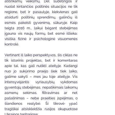
atitinkamų veiksmų. Dėl sudėtingos ir 
nuolat kintančios politinės situacijos ne tik 
regione, bet ir pasaulyje, kiekvienas gali 
atsidurti politinių sprendimų, galinčių iš 
esmės pakeisti gyvenimą, sūkuryje. Kaip 
teigta 2016 m., laikui bėgant stebėjimas 
įgauna vis naujų formų, bet esmė išlieka: 
visiška fizinė ir psichologinė visuomenės 
kontrolė.
Vertinant iš laiko perspektyvos, šis ciklas ne 
tik istorinis projektas, bet ir komentaras 
apie tai, kas gali nutikti ateityje. Kadangi 
nuo jo sukūrimo praėjo šiek tiek laiko, 
galime sakyti – mes jau toje ateityje. Vis 
intensyvėjantis vyriausybių vykdomas 
gyventojų stebėjimas, nepatikimais laikomų 
asmenų sekimas, filtravimas ar net 
pašalinimas – nebe praeities įspėjimas, o 
šiandienos realybė. Ši tikrovė ypač 
tragiškai atsiskleidžia rusijos okupuotose 
Ukrainos teritorijose.