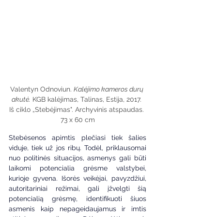
Valentyn Odnoviun. 
Kalėjimo kameros durų 
akutė.
 KGB kalėjimas, Talinas, Estija, 2017. 
Iš ciklo „Stebėjimas". Archyvinis atspaudas. 
73 x 60 cm
Stebėsenos apimtis plečiasi tiek šalies 
viduje, tiek už jos ribų. Todėl, priklausomai 
nuo politinės situacijos, asmenys gali būti 
laikomi potencialia grėsme valstybei, 
kurioje gyvena. Išorės veikėjai, pavyzdžiui, 
autoritariniai režimai, gali įžvelgti šią 
potencialią grėsmę, identifikuoti šiuos 
asmenis kaip nepageidaujamus ir imtis 