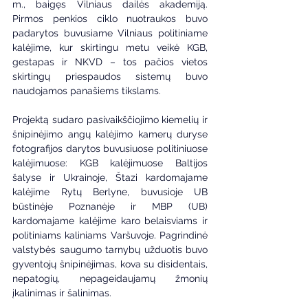
m., baigęs Vilniaus dailės akademiją. 
Pirmos penkios ciklo nuotraukos buvo 
padarytos buvusiame Vilniaus politiniame 
kalėjime, kur skirtingu metu veikė KGB, 
gestapas ir NKVD – tos pačios vietos 
skirtingų priespaudos sistemų buvo 
naudojamos panašiems tikslams.
Projektą sudaro pasivaikščiojimo kiemelių ir 
šnipinėjimo angų kalėjimo kamerų duryse 
fotografijos darytos buvusiuose politiniuose 
kalėjimuose: KGB kalėjimuose Baltijos 
šalyse ir Ukrainoje, Štazi kardomajame 
kalėjime Rytų Berlyne, buvusioje UB 
būstinėje Poznanėje ir MBP (UB) 
kardomajame kalėjime karo belaisviams ir 
politiniams kaliniams Varšuvoje. Pagrindinė 
valstybės saugumo tarnybų užduotis buvo 
gyventojų šnipinėjimas, kova su disidentais, 
nepatogių, nepageidaujamų žmonių 
įkalinimas ir šalinimas.