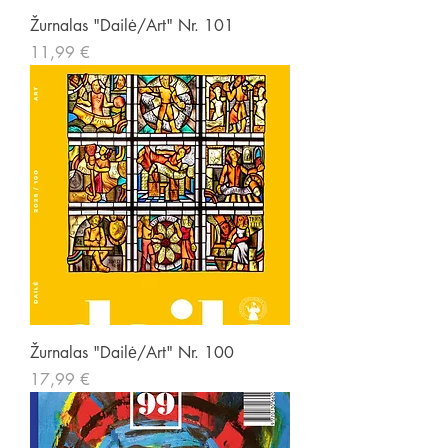
Žurnalas "Dailė/Art" Nr. 101
Kaina
11,99 €
Žurnalas "Dailė/Art" Nr. 100
Kaina
17,99 €