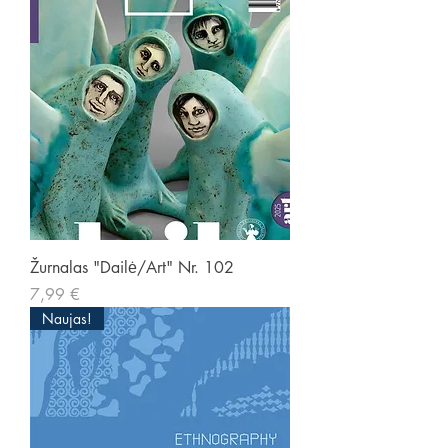
Žurnalas "Dailė/Art" Nr. 102
Kaina
7,99 €
Naujas!