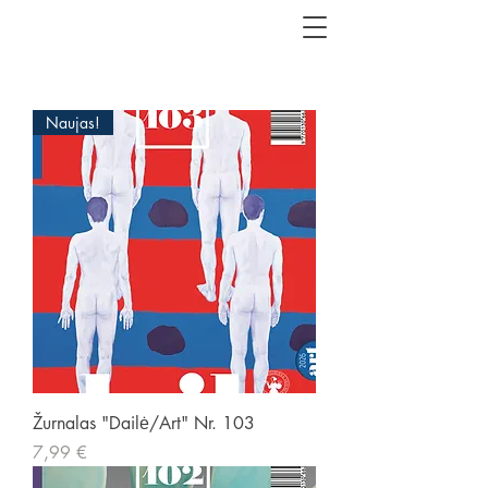
Naujas!
Žurnalas "Dailė/Art" Nr. 103
Kaina
7,99 €