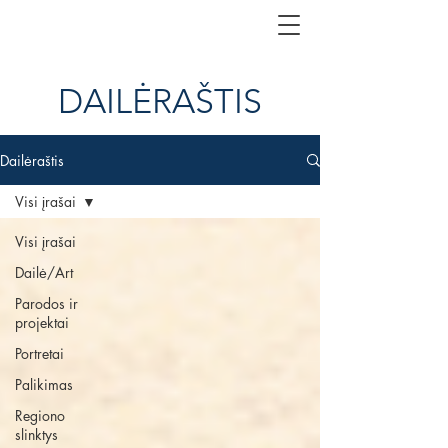
DAILĖRAŠTIS
Dailėraštis
Visi įrašai
Visi įrašai
Dailė/Art
Parodos ir
projektai
Portretai
Palikimas
Regiono
slinktys