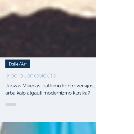
Dailė/Art
Giedrė Jankevičiūtė
Juozas Mikėnas: palikimo kontroversijos,
arba kaip atgauti modernizmo klasiką?