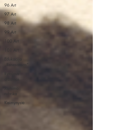
96 Art
97 Art
98 Art
99 Art
100 Art
101 Art
Edukacija
„Renesansas“
Rytojaus
dizainas
Jaunimo
rubrika
Kaimynystė