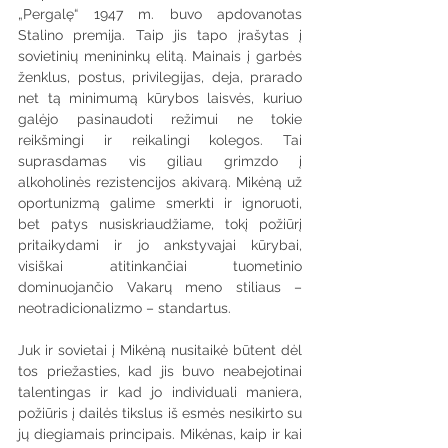
„Pergalę“ 1947 m. buvo apdovanotas 
Stalino premija. Taip jis tapo įrašytas į 
sovietinių menininkų elitą. Mainais į garbės 
ženklus, postus, privilegijas, deja, prarado 
net tą minimumą kūrybos laisvės, kuriuo 
galėjo pasinaudoti režimui ne tokie 
reikšmingi ir reikalingi kolegos. Tai 
suprasdamas vis giliau grimzdo į 
alkoholinės rezistencijos akivarą. Mikėną už 
oportunizmą galime smerkti ir ignoruoti, 
bet patys nusiskriaudžiame, tokį požiūrį 
pritaikydami ir jo ankstyvajai kūrybai, 
visiškai atitinkančiai tuometinio 
dominuojančio Vakarų meno stiliaus – 
neotradicionalizmo – standartus.
Juk ir sovietai į Mikėną nusitaikė būtent dėl 
tos priežasties, kad jis buvo neabejotinai 
talentingas ir kad jo individuali maniera, 
požiūris į dailės tikslus iš esmės nesikirto su 
jų diegiamais principais. Mikėnas, kaip ir kai 