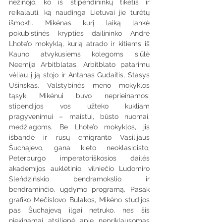
nežinojo, ko iš stipendininkų tikėtis ir 
reikalauti, ką naudinga Lietuvai jie turėtų 
išmokti. Mikėnas kurį laiką lankė 
pokubistinės krypties dailininko André 
Lhote’o mokyklą, kurią atrado ir kitiems iš 
Kauno atvykusiems kolegoms siūlė 
Neemija Arbitblatas. Arbitblato patarimu 
vėliau į ją stojo ir Antanas Gudaitis, Stasys 
Ušinskas. Valstybinės meno mokyklos 
tąsyk Mikėnui buvo neprieinamos: 
stipendijos vos užteko kukliam 
pragyvenimui – maistui, būsto nuomai, 
medžiagoms. Be Lhote’o mokyklos, jis 
išbandė ir rusų emigranto Vasilijaus 
Šuchajevo, gana kieto neoklasicisto, 
Peterburgo imperatoriškosios dailės 
akademijos auklėtinio, vilniečio Ludomiro 
Sleńdzińskio bendramokslio ir 
bendraminčio, ugdymo programą. Pasak 
grafiko Mečislovo Bulakos, Mikėno studijos 
pas Šuchajevą ilgai netruko, nes šis 
niekinamai atsiliepė apie nepriklausomas 