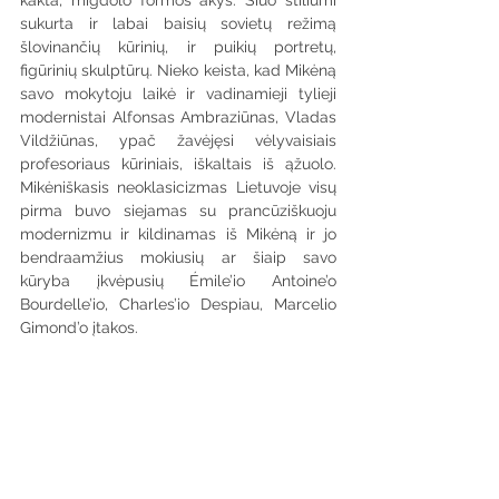
sukurta ir labai baisių sovietų režimą 
šlovinančių kūrinių, ir puikių portretų, 
figūrinių skulptūrų. Nieko keista, kad Mikėną 
savo mokytoju laikė ir vadinamieji tylieji 
modernistai Alfonsas Ambraziūnas, Vladas 
Vildžiūnas, ypač žavėjęsi vėlyvaisiais 
profesoriaus kūriniais, iškaltais iš ąžuolo. 
Mikėniškasis neoklasicizmas Lietuvoje visų 
pirma buvo siejamas su prancūziškuoju 
modernizmu ir kildinamas iš Mikėną ir jo 
bendraamžius mokiusių ar šiaip savo 
kūryba įkvėpusių Émile’io Antoine’o 
Bourdelle’io, Charles’io Despiau, Marcelio 
Gimond’o įtakos.