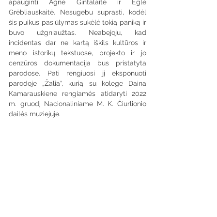
apauginti Agnė Gintalaitė ir Eglė 
Grėbliauskaitė. Nesugebu suprasti, kodėl 
šis puikus pasiūlymas sukėlė tokią paniką ir 
buvo užgniaužtas. Neabejoju, kad 
incidentas dar ne kartą iškils kultūros ir 
meno istorikų tekstuose, projekto ir jo 
cenzūros dokumentacija bus pristatyta 
parodose. Pati rengiuosi jį eksponuoti 
parodoje „Žalia“, kurią su kolege Daina 
Kamarauskiene rengiamės atidaryti 2022 
m. gruodį Nacionaliniame M. K. Čiurlionio 
dailės muziejuje.