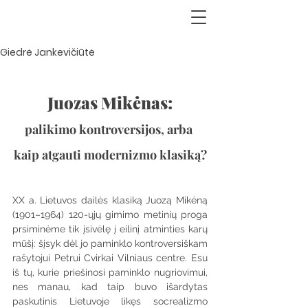
Giedrė Jankevičiūtė
Juozas Mikėnas:
palikimo kontroversijos, arba 
kaip atgauti modernizmo klasiką?
XX a. Lietuvos dailės klasiką Juozą Mikėną 
(1901–1964) 120-ųjų gimimo metinių proga 
prsiminėme tik įsivėlę į eilinį atminties karų 
mūšį: šįsyk dėl jo paminklo kontroversiškam 
rašytojui Petrui Cvirkai Vilniaus centre. Esu 
iš tų, kurie priešinosi paminklo nugriovimui, 
nes manau, kad taip buvo išardytas 
paskutinis Lietuvoje likęs socrealizmo 