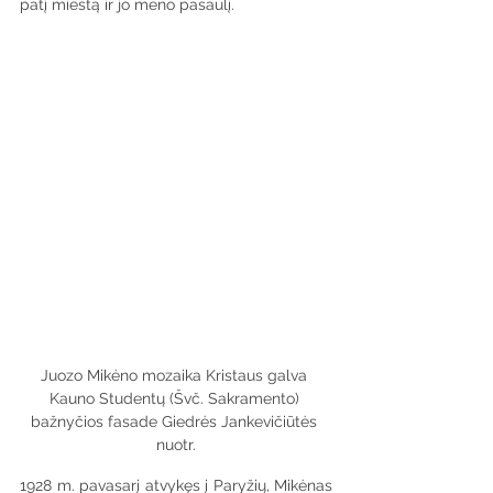
patį miestą ir jo meno pasaulį.
Juozo Mikėno mozaika Kristaus galva 
Kauno Studentų (Švč. Sakramento) 
bažnyčios fasade Giedrės Jankevičiūtės 
nuotr.
1928 m. pavasarį atvykęs į Paryžių, Mikėnas 