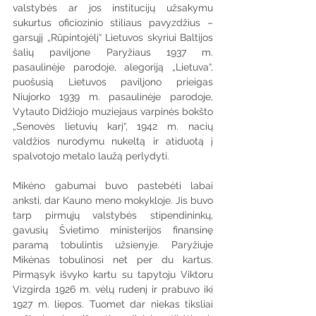
valstybės ar jos institucijų užsakymu 
sukurtus oficiozinio stiliaus pavyzdžius – 
garsųjį „Rūpintojėlį“ Lietuvos skyriui Baltijos 
šalių paviljone Paryžiaus 1937 m. 
pasaulinėje parodoje, alegoriją „Lietuva“, 
puošusią Lietuvos paviljono prieigas 
Niujorko 1939 m. pasaulinėje parodoje, 
Vytauto Didžiojo muziejaus varpinės bokšto 
„Senovės lietuvių karį“, 1942 m. nacių 
valdžios nurodymu nukeltą ir atiduotą į 
spalvotojo metalo laužą perlydyti.
Mikėno gabumai buvo pastebėti labai 
anksti, dar Kauno meno mokykloje. Jis buvo 
tarp pirmųjų valstybės stipendininkų, 
gavusių Švietimo ministerijos finansinę 
paramą tobulintis užsienyje. Paryžiuje 
Mikėnas tobulinosi net per du kartus. 
Pirmąsyk išvyko kartu su tapytoju Viktoru 
Vizgirda 1926 m. vėlų rudenį ir prabuvo iki 
1927 m. liepos. Tuomet dar niekas tiksliai 