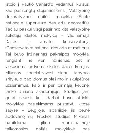
įstojo į Paulio Canard’o vedamus kursus, 
kad pasirengtų stojamiesiems į Valstybinę 
dekoratyvinės dailės mokyklą (École 
nationale supérieure des arts décoratifs). 
Tačiau paskui visgi pasirinko kitą valstybinę 
aukštąją dailės mokyklą – vadinamąją 
Dailės ir amatų konservatoriją 
(Conservatoire national des arts et métiers). 
Tai buvo inžinerinės pakraipos mokykla, 
rengianti ne vien inžinierius, bet ir 
viešosioms erdvėms skirtos dailės kūrėjus. 
Mikėnas specializavosi sienų tapybos 
srityje, o papildomus piešimo ir skulptūros 
užsiėmimus, kaip ir per pirmąją kelionę, 
lankė Juliano akademijoje. Studijos jam 
gerai sekėsi: keli darbai buvo atrinkti 
mokyklos pasiekimams pristatyti kitose 
šalyse – Belgijoje, Ispanijoje, jis pelnė 
apdovanojimų. Freskos studijas Mikėnas 
papildomai gilino municipalinėje 
taikomosios dailės mokykloje pas 