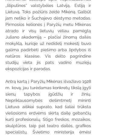
„liliputines“ valstybėles Latviją, Estiją ir 
Lietuvą. Toks požiūris žeidė Mikėną. Galbūt 
jam netiko ir Šuchajevo dėstymo metodas. 
Pirmosios kelionės į Paryžių metu Mikėnas 
atrado ir visų lietuvių vėliau pamėgtą 
Juliano akademiją – plačiai žinomą dailės 
mokyklą, kurioje už nedidelį mokestį buvo 
galima padirbėti piešimo arba lipdybos iš 
natūros klasėse. Vis dėlto pagrindine 
studijų vieta jis pats vadino muziejų 
ekspozicijas ir parodas.
Antrą kartą į Paryžių Mikėnas išvažiavo 1928 
m. kovą, jau turėdamas konkretų tikslą įgyti 
sienų tapybos įgūdžių ir žinių. 
Nepriklausomybės dešimtmetį mininti 
Lietuva aiškiai suprato, kad šaliai trūksta 
viešosioms erdvėms skirtą dailę gebančių 
kurti profesionalų. Stigo freskos, mozaikos, 
skulptūros, taip pat teatro dailės, grafikos 
specialistų. Švietimo ministerija ėmėsi 