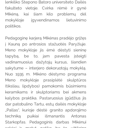
lenkiško Stepono Batoro universiteto Dailės 
fakulteto vietoje. Cvirka rėmė ir gynė 
Mikėną, kai šiam kilo problemų dėl 
mokykloje įgyvendinamos lietuvinimo 
politikos.
Pedagoginę karjerą Mikėnas pradėjo grįžęs 
į Kauną po antrosios stažuotės Paryžiuje. 
Meno mokykloje jis ėmė dėstyti sieninę 
tapybą, be to, jam pavesta įsteigti 
vadinamuosius dažytojų kursus, šiandien 
sakytume – interjero dekoruotojų mokyklą. 
Nuo 1935 m. Mikėno dėstymo programa 
Meno mokykloje prasiplėtė skulptūros 
(tiksliau, lipdybos) pamokomis būsimiems 
keramikams ir skulptoriams bei akmens 
kalybos praktika. Pastaruosius įgūdžius jis 
dar patobulino Tartu, estų dailės mokykloje 
„Pallas“, kurioje dėstė granito apdorojimo 
techniką puikiai išmanantis Antonas 
Starkopfas. Pedagoginis darbas Mikėnui 