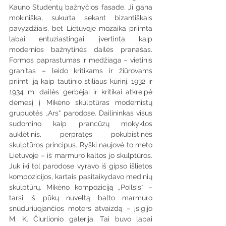
Kauno Studentų bažnyčios fasade. Ji gana 
mokiniška, sukurta sekant bizantiškais 
pavyzdžiais, bet Lietuvoje mozaika priimta 
labai entuziastingai, įvertinta kaip 
modernios bažnytinės dailės pranašas. 
Formos paprastumas ir medžiaga – vietinis 
granitas – leido kritikams ir žiūrovams 
priimti ją kaip tautinio stiliaus kūrinį. 1932 ir 
1934 m. dailės gerbėjai ir kritikai atkreipė 
dėmesį į Mikėno skulptūras modernistų 
grupuotės „Ars“ parodose. Dailininkas visus 
sudomino kaip prancūzų mokyklos 
auklėtinis, perpratęs pokubistinės 
skulptūros principus. Ryški naujovė to meto 
Lietuvoje – iš marmuro kaltos jo skulptūros. 
Juk iki tol parodose vyravo iš gipso išlietos 
kompozicijos, kartais pasitaikydavo medinių 
skulptūrų. Mikėno kompoziciją „Poilsis“ – 
tarsi iš pūkų nuveltą balto marmuro 
snūduriuojančios moters atvaizdą – įsigijo 
M. K. Čiurlionio galerija. Tai buvo labai 