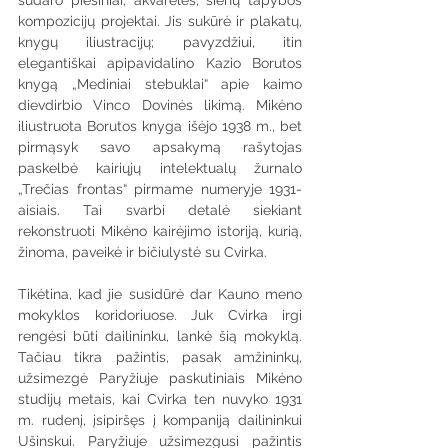
sudaro piešiniai, akvarelės, sienų tapybos 
kompozicijų projektai. Jis sukūrė ir plakatų, 
knygų iliustracijų; pavyzdžiui, itin 
elegantiškai apipavidalino Kazio Borutos 
knygą „Mediniai stebuklai“ apie kaimo 
dievdirbio Vinco Dovinės likimą. Mikėno 
iliustruota Borutos knyga išėjo 1938 m., bet 
pirmąsyk savo apsakymą rašytojas 
paskelbė kairiųjų intelektualų žurnalo 
„Trečias frontas“ pirmame numeryje 1931-
aisiais. Tai svarbi detalė siekiant 
rekonstruoti Mikėno kairėjimo istoriją, kurią, 
žinoma, paveikė ir bičiulystė su Cvirka.
Tikėtina, kad jie susidūrė dar Kauno meno 
mokyklos koridoriuose. Juk Cvirka irgi 
rengėsi būti dailininku, lankė šią mokyklą. 
Tačiau tikra pažintis, pasak amžininkų, 
užsimezgė Paryžiuje paskutiniais Mikėno 
studijų metais, kai Cvirka ten nuvyko 1931 
m. rudenį, įsipiršęs į kompaniją dailininkui 
Ušinskui. Paryžiuje užsimezgusi pažintis 