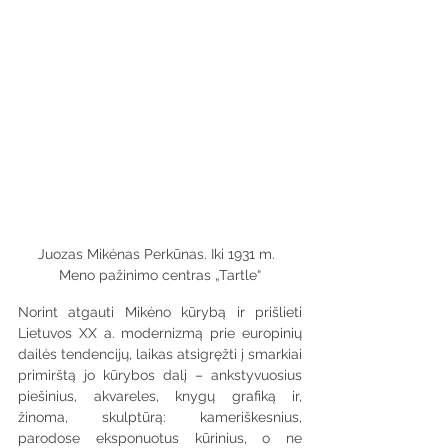
Juozas Mikėnas Perkūnas. Iki 1931 m.  
Meno pažinimo centras „Tartle“
Norint atgauti Mikėno kūrybą ir prišlieti 
Lietuvos XX a. modernizmą prie europinių 
dailės tendencijų, laikas atsigręžti į smarkiai 
primirštą jo kūrybos dalį – ankstyvuosius 
piešinius, akvareles, knygų grafiką ir, 
žinoma, skulptūrą: kameriškesnius, 
parodose eksponuotus kūrinius, o ne 