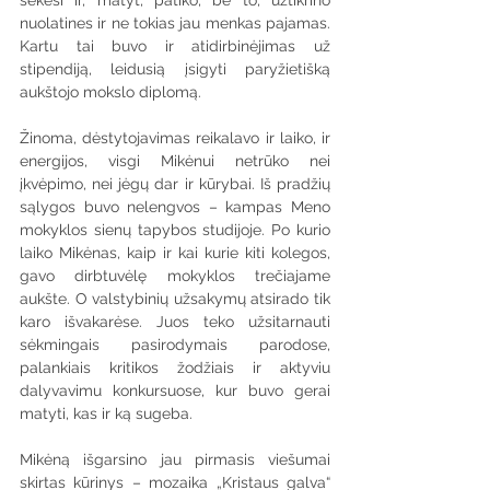
sekėsi ir, matyt, patiko, be to, užtikrino 
nuolatines ir ne tokias jau menkas pajamas. 
Kartu tai buvo ir atidirbinėjimas už 
stipendiją, leidusią įsigyti paryžietišką 
aukštojo mokslo diplomą.
Žinoma, dėstytojavimas reikalavo ir laiko, ir 
energijos, visgi Mikėnui netrūko nei 
įkvėpimo, nei jėgų dar ir kūrybai. Iš pradžių 
sąlygos buvo nelengvos – kampas Meno 
mokyklos sienų tapybos studijoje. Po kurio 
laiko Mikėnas, kaip ir kai kurie kiti kolegos, 
gavo dirbtuvėlę mokyklos trečiajame 
aukšte. O valstybinių užsakymų atsirado tik 
karo išvakarėse. Juos teko užsitarnauti 
sėkmingais pasirodymais parodose, 
palankiais kritikos žodžiais ir aktyviu 
dalyvavimu konkursuose, kur buvo gerai 
matyti, kas ir ką sugeba.
Mikėną išgarsino jau pirmasis viešumai 
skirtas kūrinys – mozaika „Kristaus galva“ 