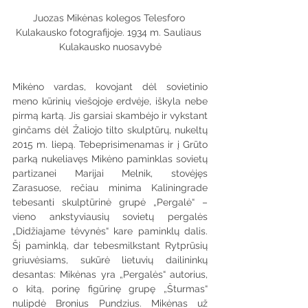
Juozas Mikėnas kolegos Telesforo 
Kulakausko fotografijoje. 1934 m. Sauliaus 
Kulakausko nuosavybė
Mikėno vardas, kovojant dėl sovietinio 
meno kūrinių viešojoje erdvėje, iškyla nebe 
pirmą kartą. Jis garsiai skambėjo ir vykstant 
ginčams dėl Žaliojo tilto skulptūrų, nukeltų 
2015 m. liepą. Tebeprisimenamas ir į Grūto 
parką nukeliavęs Mikėno paminklas sovietų 
partizanei Marijai Melnik, stovėjęs 
Zarasuose, rečiau minima Kaliningrade 
tebesanti skulptūrinė grupė „Pergalė“ – 
vieno ankstyviausių sovietų pergalės 
„Didžiajame tėvynės“ kare paminklų dalis. 
Šį paminklą, dar tebesmilkstant Rytprūsių 
griuvėsiams, sukūrė lietuvių dailininkų 
desantas: Mikėnas yra „Pergalės“ autorius, 
o kitą, porinę figūrinę grupę „Šturmas“ 
nulipdė Bronius Pundzius. Mikėnas už 