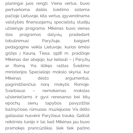
planingai juos rengti. Viena vertus, buvo 
pertvarkoma dailės švietimo sistema 
pačioje Lietuvoje, kita vertus, įgyvendinama 
valstybės finansuojamų specialistų studijų 
užsienyje programa. Mikėnas buvo vienas 
šios programos dalyvių, pradedant 
tobulinimusi Paryžiuje, baigiant 
pedagogine veikla Lietuvoje, kurios ėmėsi 
grįžęs į Kauną. Tiesa, 1928 m. pradžioje 
Mikėnas dar abejojo, kur keliauti – į Paryžių 
ar Romą. Yra išlikęs raštas Švietimo 
ministerijos Specialiojo mokslo skyriui, kur 
Mikėnas dėsto argumentus, 
pagrindžiančius norą mokytis Romoje. 
Svarbiausi – nemokamas mokslas 
užsieniečiams ir gyvi renesanso bei kitų 
epochų sienų tapybos pavyzdžiai 
bažnyčiose, rūmuose, muziejuose. Vis dėlto 
galiausiai nusvėrė Paryžiaus trauka. Galbūt 
reikšmės turėjo ir tai, kad Mikėnas jau buvo 
pramokęs prancūziškai, šiek tiek pažino 