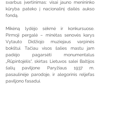
svarbus įvertinimas: visai jauno menininko 
kūryba pateko į nacionalinį dailės aukso 
fondą.
Mikėną lydėjo sėkmė ir konkursuose. 
Pirmoji pergalė – minėtas senovės karys 
Vytauto Didžiojo muziejaus varpinės 
bokštui. Tačiau visos šalies mastu jam 
padėjo pagarsėti monumentalus 
„Rūpintojėlis“, skirtas Lietuvos salei Baltijos 
šalių paviljone Paryžiaus 1937 m. 
pasaulinėje parodoje, ir alegorinis reljefas 
paviljono fasadui.