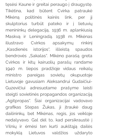
tęsėsi Kaune ir greitai peraugo į draugystę. 
Tikėtina, kad būtent Cvirka patraukė 
Mikėną politinės kairės link, per jį 
skulptorius turbūt pateko ir į lietuvių 
menininkų delegaciją, 1936 m. aplankiusią 
Maskvą ir Leningradą. 1938 m. Mikėnas 
iliustravo Cvirkos apsakymų rinkinį 
„Kasdienės istorijos“, išleistą spaudos 
bendrovės „Sakalas“. Mikėno parašą greta 
Cvirkos ir kitų kairuolių parašų randame 
1940 m. liepos pradžioje vidaus reikalų 
ministro pareigas sovietų okupuotoje 
Lietuvoje gavusiam Aleksandrui Gudaičiui-
Guzevičiui adresuotame prašyme leisti 
steigti sovietinės propagandos organizaciją 
„Agitpropas“. Šiai organizacijai vadovavo 
grafikas Stepas Žukas, ji įtraukė daug 
dailininkų, bet Mikėnas, regis, jos veikloje 
nedalyvavo. Gal dėl to, kad persikraustė į 
Vilnių ir ėmėsi ten kurti aukštąją dailės 
mokyklą Lietuvos valdžios uždaryto 