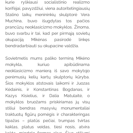
kurie ryškiausi socialistinio realizmo 
korifėjai, pavyzdžiui, viena autoritetingiausių 
Stalino laikų menininkių skulptorė Vera 
Muchina, buvo išugdytas tos pačios 
prancūzų neoklasicizmo mokyklos. Žinoma, 
buvo svarbu ir tai, kad per pirmąją sovietų 
okupaciją Mikėnas pasirodė linkęs 
bendradarbiauti su okupacine valdžia.
Sovietmetis mums paliko terminą Mikėno 
mokykla, kuriuo apibūdinama 
neoklasicizmo manierą iš savo mokytojo 
perėmusių kelių kartų skulptorių kūryba. 
Šios mokyklos atstovais laikomi ir Juozas 
Kėdainis, ir Konstantinas Bogdanas, ir 
Kazys Kisielius, ir Dalia Matulaitė, o 
mokyklos bruožams priskiriamas jų visų 
stiliui bendras masyvių monumentaliai 
traktuotų figūrų pomėgis ir charakteringas 
tipažas – platūs pečiai, trumpas tvirtas 
kaklas, platus veidas, tiesi nosis, atvira 
kakta, migdolo formos akys. Šiuo stiliumi 