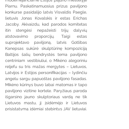
modernėjančiame Estijos pajūrio miestelyje 
Piarnu. Paskatinamuosius prizus paviljono 
konkurse pasidalijo latvis Visvaldis Paegle, 
lietuvis Jonas Kovalskis ir estas Erichas 
Jacoby. Akivaizdu, kad parodos komitetas 
itin stengėsi nepažeisti trijų dalyvių 
atstovavimo proporcijų. Taigi estas 
suprojektavo paviljoną, latvis Gotlibas 
Kanepsas sukūrė skulptūrinę kompoziciją 
Baltijos šalių bendrystės tema paviljono 
centriniam vestibiuliui, o Mikėno alegoriniu 
reljefu su tris mažas mergytes – Lietuvos, 
Latvijos ir Estijos personifikacijas – lydinčiu 
angelu sargu papuoštas paviljono fasadas. 
Mikėno kūrinys buvo labai matomas ir tapo 
paviljono vizitine kortele. Paryžiaus paroda 
išgarsino jauno skulptoriaus vardą ne tik 
Lietuvos mastu, jį įsidėmėjo ir Lietuvos 
prisistatymą įdėmiai stebintys JAV lietuviai. 
Juk kitą parodą buvo numatyta surengti 
1939 m. Niujorke. Tad visiškai natūralu, kad 
šiam pasirodymui, kur Lietuva su JAV 