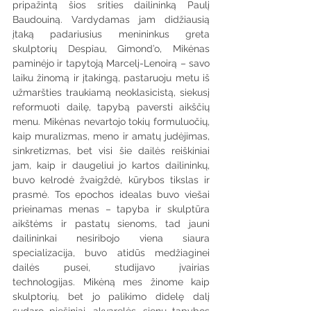
pripažintą šios srities dailininką Paulį 
Baudouiną. Vardydamas jam didžiausią 
įtaką padariusius menininkus greta 
skulptorių Despiau, Gimond’o, Mikėnas 
paminėjo ir tapytoją Marcelį-Lenoirą – savo 
laiku žinomą ir įtakingą, pastaruoju metu iš 
užmaršties traukiamą neoklasicistą, siekusį 
reformuoti dailę, tapybą paversti aikščių 
menu. Mikėnas nevartojo tokių formuluočių, 
kaip muralizmas, meno ir amatų judėjimas, 
sinkretizmas, bet visi šie dailės reiškiniai 
jam, kaip ir daugeliui jo kartos dailininkų, 
buvo kelrodė žvaigždė, kūrybos tikslas ir 
prasmė. Tos epochos idealas buvo viešai 
prieinamas menas – tapyba ir skulptūra 
aikštėms ir pastatų sienoms, tad jauni 
dailininkai nesiribojo viena siaura 
specializacija, buvo atidūs medžiaginei 
dailės pusei, studijavo įvairias 
technologijas. Mikėną mes žinome kaip 
skulptorių, bet jo palikimo didelę dalį 