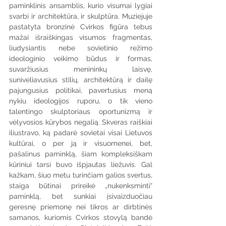
paminklinis ansamblis, kurio visumai lygiai 
svarbi ir architektūra, ir skulptūra. Muziejuje 
pastatyta bronzinė Cvirkos figūra tebus 
mažai išraiškingas visumos fragmentas, 
liudysiantis nebe sovietinio režimo 
ideologinio veikimo būdus ir formas, 
suvaržiusius menininkų laisvę, 
suniveliavusius stilių, architektūrą ir dailę 
pajungusius politikai, pavertusius meną 
nykiu ideologijos ruporu, o tik vieno 
talentingo skulptoriaus oportunizmą ir 
vėlyvosios kūrybos negalią. Skveras raiškiai 
iliustravo, ką padarė sovietai visai Lietuvos 
kultūrai, o per ją ir visuomenei, bet, 
pašalinus paminklą, šiam kompleksiškam 
kūriniui tarsi buvo išpjautas liežuvis. Gal 
kažkam, šiuo metu turinčiam galios svertus, 
staiga būtinai prireikė „nukenksminti“ 
paminklą, bet sunkiai įsivaizduočiau 
geresnę priemonę nei tikros ar dirbtinės 
samanos, kuriomis Cvirkos stovylą bandė 