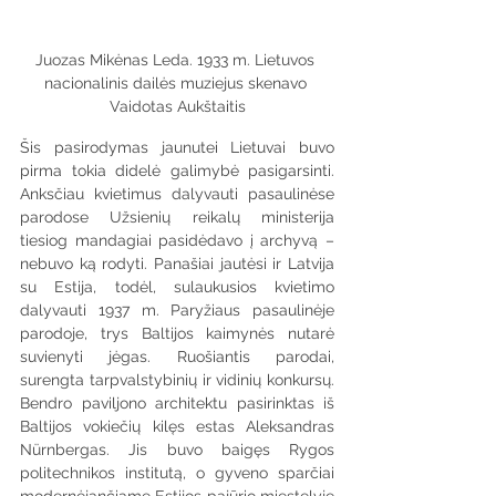
Juozas Mikėnas Leda. 1933 m. Lietuvos 
nacionalinis dailės muziejus skenavo 
Vaidotas Aukštaitis
Šis pasirodymas jaunutei Lietuvai buvo 
pirma tokia didelė galimybė pasigarsinti. 
Anksčiau kvietimus dalyvauti pasaulinėse 
parodose Užsienių reikalų ministerija 
tiesiog mandagiai pasidėdavo į archyvą – 
nebuvo ką rodyti. Panašiai jautėsi ir Latvija 
su Estija, todėl, sulaukusios kvietimo 
dalyvauti 1937 m. Paryžiaus pasaulinėje 
parodoje, trys Baltijos kaimynės nutarė 
suvienyti jėgas. Ruošiantis parodai, 
surengta tarpvalstybinių ir vidinių konkursų. 
Bendro paviljono architektu pasirinktas iš 
Baltijos vokiečių kilęs estas Aleksandras 
Nürnbergas. Jis buvo baigęs Rygos 
politechnikos institutą, o gyveno sparčiai 