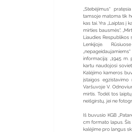
„Stebėjimus“ pratęsia
tamsoje matoma tik hori
kas tai. Yra „Laiptas į 
mirties bausmės“, „Mir
Liaudies Respublikos 
Lenkijoje. Rūsiuo
„nepageidaujamiems“ a
informaciją: „1945 m.
kartu naudojosi soviet
Kalėjimo kameros buvo 
įstaigos egzistavimo 
Varšuvoje V. Odnoviuno
mirtis. Todėl tos laipt
neišgirstų, jei ne fotogr
Iš buvusio KGB „Patare
cm formato lapus. Šis
kalėjime pro langus sk