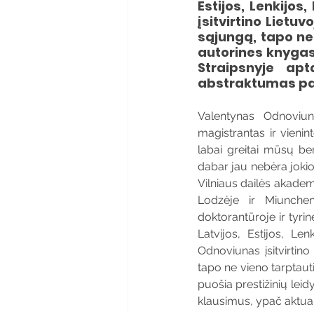
Estijos, Lenkijos
įsitvirtino Lietu
sąjungą, tapo ne 
autorines knygas, 
Straipsnyje apt
abstraktumas pav
Valentynas Odnoviun
magistrantas ir vienin
labai greitai mūsų ben
dabar jau nebėra jokio 
Vilniaus dailės akadem
Lodzėje ir Miunche
doktorantūroje ir tyri
Latvijos, Estijos, Len
Odnoviunas įsitvirtin
tapo ne vieno tarptauti
puošia prestižinių leidy
klausimus, ypač aktual