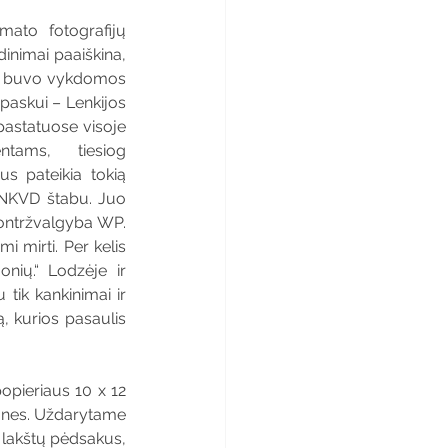
mato fotografijų 
inimai paaiškina, 
 kur buvo vykdomos 
paskui – Lenkijos 
astatuose visoje 
tams, tiesiog 
s pateikia tokią 
 NKVD štabu. Juo 
ontržvalgyba WP. 
mirti. Per kelis 
nių.“ Lodzėje ir 
tik kankinimai ir 
, kurios pasaulis 
pieriaus 10 x 12 
ones. Uždarytame 
 lakštų pėdsakus, 