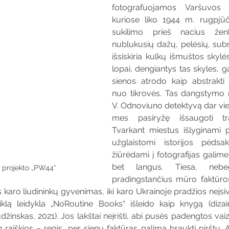
fotografuojamos Varšuvos p
kuriose liko 1944 m. rugpjūči
sukilimo prieš nacius ženkl
nublukusių dažų, pelėsių, subr
išsiskiria kulkų išmuštos skylės
lopai, dengiantys tas skyles, gal
sienos atrodo kaip abstrakti 
nuo tikrovės. Tas dangstymo 
V. Odnoviuno detektyvą dar vie
mes pasiryžę išsaugoti tr
Tvarkant miestus išlyginami pa
užglaistomi istorijos pėdsaka
žiūrėdami į fotografijas galime
bet langus. Tiesa, nebegy
š projekto „PW44“
pradingstančius mūro faktūrose
 karo liudininkų gyvenimas, iki karo Ukrainoje pradžios neįs
iklą leidykla „NoRoutine Books“ išleido kaip knygą (dizain
žinskas, 2021). Jos lakštai neįrišti, abi pusės padengtos vaiz
in raiškios – regis, per sienų faktūras galima braukti pirštu. 