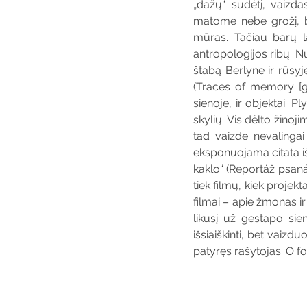
„dažų“ sudėtį, vaizdas
matome nebe grožį, b
mūras. Tačiau barų la
antropologijos ribų. N
štabą Berlyne ir rūsyj
(Traces of memory [gƏ
sienoje, ir objektai. Pl
skylių. Vis dėlto žinoji
tad vaizde nevalinga
eksponuojama citata iš
kaklo“ (Reportáž psaná
tiek filmų, kiek projekt
filmai – apie žmonas ir
likusį už gestapo sie
išsiaiškinti, bet vaizdu
patyręs rašytojas. O f