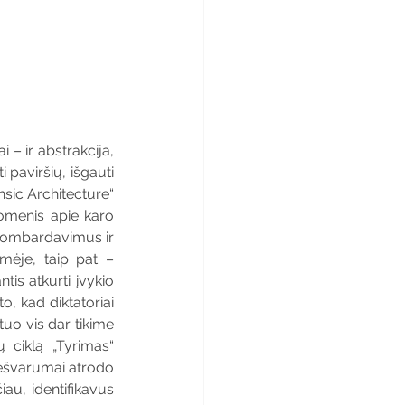
– ir abstrakcija, 
 paviršių, išgauti 
sic Architecture“ 
omenis apie karo 
bombardavimus ir 
mėje, taip pat – 
s atkurti įvykio 
, kad diktatoriai 
uo vis dar tikime 
 ciklą „Tyrimas“ 
nešvarumai atrodo 
au, identifikavus 