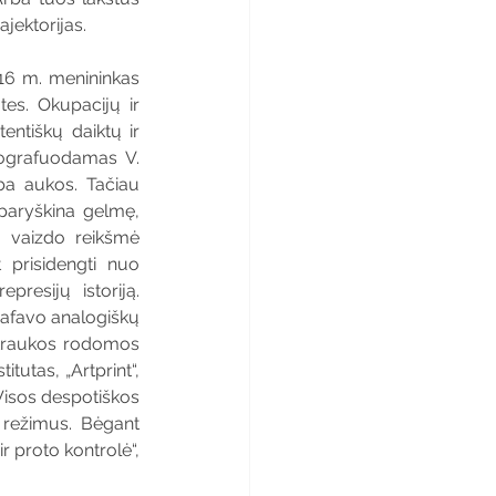
ajektorijas.
016 m. menininkas 
es. Okupacijų ir 
ntiškų daiktų ir 
ografuodamas V. 
rba aukos. Tačiau 
paryškina gelmę, 
, vaizdo reikšmė 
prisidengti nuo 
resijų istoriją. 
rafavo analogiškų 
uotraukos rodomos 
utas, „Artprint“, 
„Visos despotiškos 
 režimus. Bėgant 
 proto kontrolė“, 