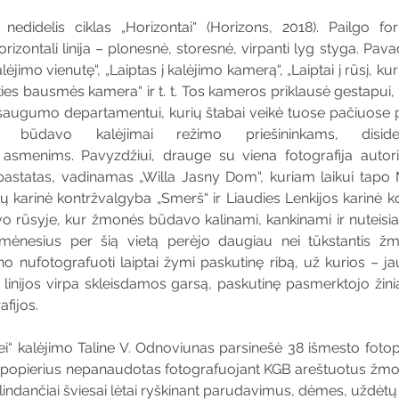
 nedidelis ciklas „Horizontai“ (Horizons, 2018). Pailgo for
zontali linija – plonesnė, storesnė, virpanti lyg styga. Pavad
kalėjimo vienutę“, „Laiptas į kalėjimo kamerą“, „Laiptai į rūsį,
ties bausmės kamera“ ir t. t. Tos kameros priklausė gestapui, 
saugumo departamentui, kurių štabai veikė tuose pačiuose p
se būdavo kalėjimai režimo priešininkams, disiden
smenims. Pavyzdžiui, drauge su viena fotografija autoriu
 pastatas, vadinamas „Willa Jasny Dom“, kuriam laikui tapo
ų karinė kontržvalgyba „Smerš“ ir Liaudies Lenkijos karinė k
rūsyje, kur žmonės būdavo kalinami, kankinami ir nuteisiami 
mėnesius per šią vietą perėjo daugiau nei tūkstantis žmo
 nufotografuoti laiptai žymi paskutinę ribą, už kurios – jau 
ų linijos virpa skleisdamos garsą, paskutinę pasmerktojo žinią
afijos.
i“ kalėjimo Taline V. Odnoviunas parsinešė 38 išmesto fotopo
 popierius nepanaudotas fotografuojant KGB areštuotus žm
lindančiai šviesai lėtai ryškinant parudavimus, dėmes, uždėtų