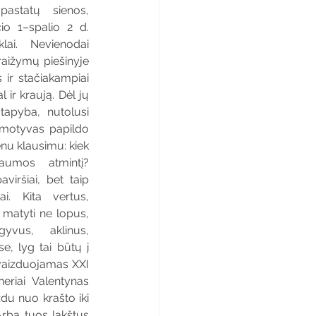
astatų sienos, 
o 1–spalio 2 d. 
ai. Nevienodai 
aižymų piešinyje 
 ir stačiakampiai 
 ir kraują. Dėl jų 
tapyba, nutolusi 
motyvas papildo 
nu klausimu: kiek 
aumos atmintį? 
viršiai, bet taip 
i. Kita vertus, 
 matyti ne lopus, 
vus, aklinus, 
, lyg tai būtų į 
ivaizduojamas XXI 
eriai Valentynas 
du nuo krašto iki 
Arba tuos lakštus 