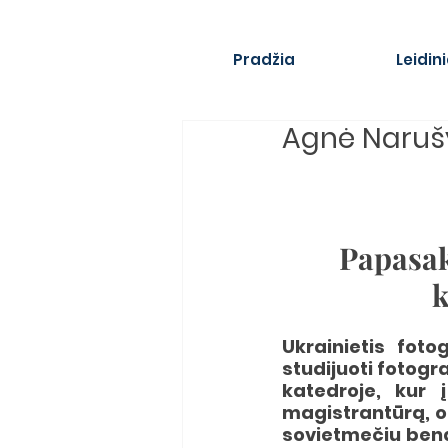
Pradžia
Leidini
Agnė Naruš
Papasak
k
Ukrainietis fot
studijuoti fotogr
katedroje, kur 
magistrantūrą, o 
sovietmečiu bendr