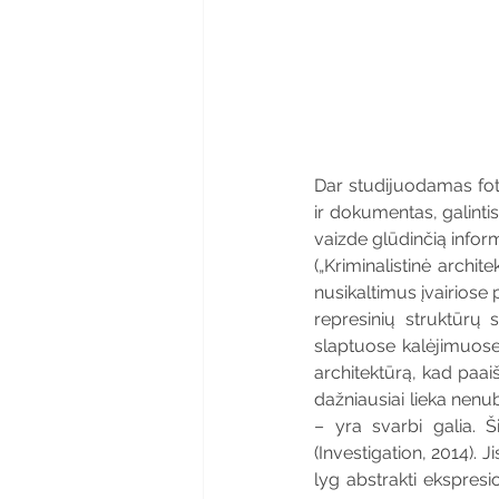
Dar studijuodamas foto
ir dokumentas, galintis 
vaizde glūdinčią infor
(„Kriminalistinė arch
nusikaltimus įvairiose
represinių struktūrų 
slaptuose kalėjimuose
architektūrą, kad paaiš
dažniausiai lieka nenub
– yra svarbi galia. Š
(Investigation, 2014). 
lyg abstrakti ekspresio