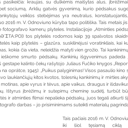
 pasikeičia: kraujas, su dulkėmis maišytas alus, įbrėžimai, 
et sociumą, Arklių gatvės gyvenimą, kurio pėdsakus suger
nkytojų veiklos stebėjimas yra neutralus, konstatuojantis,
uo 2016 m. V. Odnoviuno kūryba tapo politiška. Tais metais jis
e fotografavo kamerų plyteles. Instaliacijoje „Atminties pėds
ˈƩTAːPO]) tos plytelės rodomos kaip 39 spalvotos skaidrės
ytelės kaip plytelės – glazūra, suskilinėjusi voratinkliais, kai k
mas, kokia čia vieta, neleidžia matyti vien grožio. Tai kankinimų p
i ieškome smurto pėdsakų. Kankinių išgyvenimus padeda įsi
 gestape kalinto čekų rašytojo Juliaus Fučíko knygos „Report
 na oprátce, 1945): „Puikus palyginimas! Visos pasaulio kino 
avo laukiančiųjų kitos kvotos, tolesnių kankinimų ir mirties aky
 motinas, apie vyrus ir tėvus, apie vaikus, draugus ir išdaviku
nų. Ištyrus įbrėžimų ir sutepimų cheminę sudėtį, turbūt bū
otės ir atminties filmai nepalieka pėdsakų, juos tegali atkurti š
otografo darbas – jo prisiminimams suteikti materialų pagrindą
Tais pačiais 2016 m. V. Odnoviu
iki šiol tęsiamą ciklą „