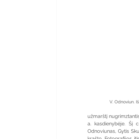
V. Odnoviun. I
užmarštį nugrimztantis
a. kasdienybėje. Šį c
Odnoviunas, Gytis Skud
krašto. Fotografijos it