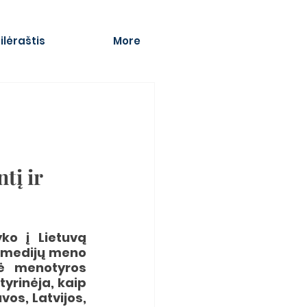
ilėraštis
More
į ir 
o į Lietuvą 
r medijų meno 
ė menotyros 
yrinėja, kaip 
os, Latvijos, 