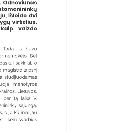
V. Odnoviunas 
fotomenininkų 
, išleido dvi 
gų viršelius. 
 kaip vaizdo 
 Tada jis buvo 
dar nemokėjo. Bet 
askui sakiniai, o 
 magistro laipsnį 
iai studijuodamas 
uoja menotyros 
rainos, Lietuvos, 
d per tą laiką V. 
nininkų sąjungą, 
o jo kūriniai jau 
 ir kelia svarbius 