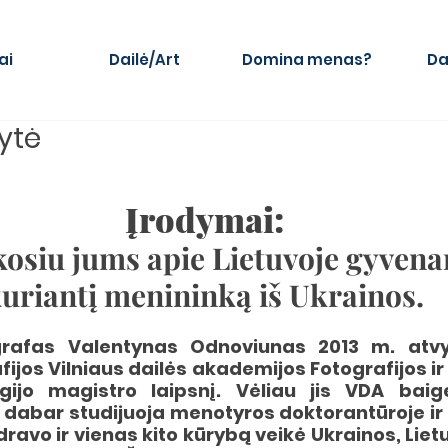
ai
Dailė/Art
Domina menas?
Da
ytė
Įrodymai:
osiu jums apie Lietuvoje gyvenant
uriantį menininką iš Ukrainos.
ografas Valentynas Odnoviunas 2013 m. atvyk
afijos Vilniaus dailės akademijos Fotografijos i
įgijo magistro laipsnį. Vėliau jis VDA baig
dabar studijuoja menotyros doktorantūroje ir t
avo ir vienas kito kūrybą veikė Ukrainos, Lietuv