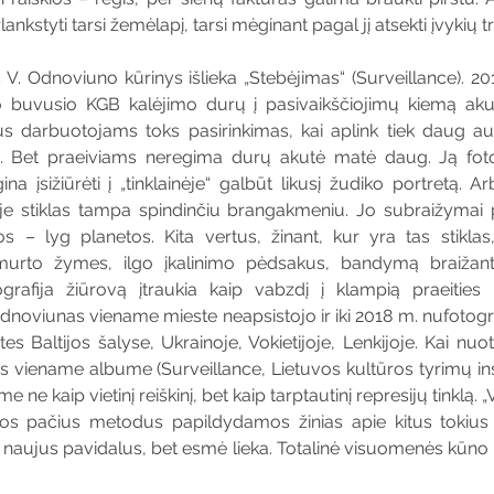
rlankstyti tarsi žemėlapį, tarsi mėginant pagal jį atsekti įvykių tr
 V. Odnoviuno kūrinys išlieka „Stebėjimas“ (Surveillance). 2
o buvusio KGB kalėjimo durų į pasivaikščiojimų kiemą akut
s darbuotojams toks pasirinkimas, kai aplink tiek daug aute
as. Bet praeiviams neregima durų akutė matė daug. Ją fot
a įsižiūrėti į „tinklainėje“ galbūt likusį žudiko portretą. A
oje stiklas tampa spindinčiu brangakmeniu. Jo subraižymai 
s – lyg planetos. Kita vertus, žinant, kur yra tas stiklas
murto žymes, ilgo įkalinimo pėdsakus, bandymą braižant 
grafija žiūrovą įtraukia kaip vabzdį į klampią praeities rep
Odnoviunas viename mieste neapsistojo ir iki 2018 m. nufotog
tes Baltijos šalyse, Ukrainoje, Vokietijoje, Lenkijoje. Kai n
 viename albume (Surveillance, Lietuvos kultūros tyrimų instit
ne kaip vietinį reiškinį, bet kaip tarptautinį represijų tinklą. 
uos pačius metodus papildydamos žinias apie kitus tokius
a naujus pavidalus, bet esmė lieka. Totalinė visuomenės kūno ir