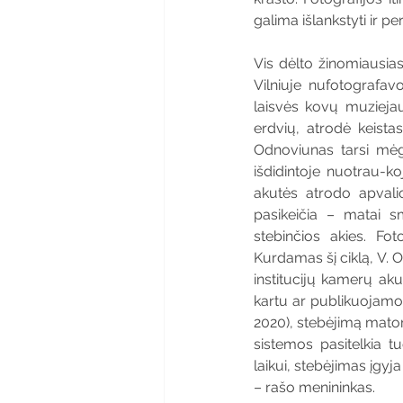
galima išlankstyti ir pe
Vis dėlto žinomiausias
Vilniuje nufotografav
laisvės kovų muziejau
erdvių, atrodė keist
Odnoviunas tarsi mėgin
išdidintoje nuotrau-k
akutės atrodo apvalio
pasikeičia – matai s
stebinčios akies. Foto
Kurdamas šį ciklą, V. 
institucijų kamerų aku
kartu ar publikuojamos
2020), stebėjimą matome 
sistemos pasitelkia t
laikui, stebėjimas įgyj
– rašo menininkas.