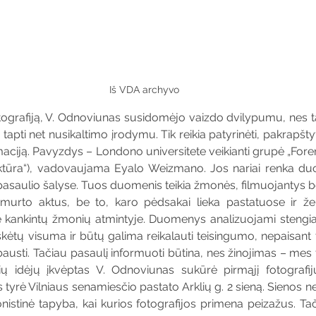
Iš VDA archyvo
grafiją, V. Odnoviunas susidomėjo vaizdo dvilypumu, nes tai 
tapti net nusikaltimo įrodymu. Tik reikia patyrinėti, pakrapštyti
maciją. Pavyzdys – Londono universitete veikianti grupė „Foren
itektūra“), vadovaujama Eyalo Weizmano. Jos nariai renka du
 pasaulio šalyse. Tuos duomenis teikia žmonės, filmuojantys 
smurto aktus, be to, karo pėdsakai lieka pastatuose ir že
 kankintų žmonių atmintyje. Duomenys analizuojami stengianti
kėtų visuma ir būtų galima reikalauti teisingumo, nepaisant to
austi. Tačiau pasaulį informuoti būtina, nes žinojimas – mes t
ių idėjų įkvėptas V. Odnoviunas sukūrė pirmąjį fotografijų
Jis tyrė Vilniaus senamiesčio pastato Arklių g. 2 sieną. Sienos 
nistinė tapyba, kai kurios fotografijos primena peizažus. Tači