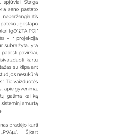
spjūviai. Staiga 
ia seno pastato 
 neperžengiantis 
 pateko į gestapo 
akai [gƏˈƩTAːPO]“ 
 – ir projekcija 
ur subraižyta, yra 
aliesti paviršiai, 
vaizduoti kartu 
ažas su kilpa ant 
studijos nesukūrė 
s.“ Tie vaizduotės 
s, apie gyvenimą, 
tų galima kai ką 
į sisteminį smurtą 
.
nas pradėjo kurti 
PW44“. Šįkart 