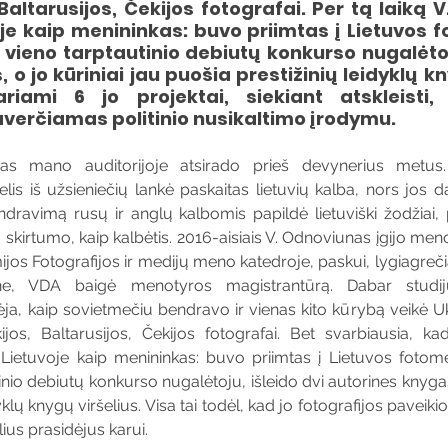
, Baltarusijos, Čekijos fotografai. Per tą laiką 
voje kaip menininkas: buvo priimtas į Lietuvos 
vieno tarptautinio debiutų konkurso nugalėtoju
o jo kūriniai jau puošia prestižinių leidyklų kny
ariami 6 jo projektai, siekiant atskleisti,
erčiamas politinio nusikaltimo įrodymu.
as mano auditorijoje atsirado prieš devynerius metus.
telis iš užsieniečių lankė paskaitas lietuvių kalba, nors jos 
dravimą rusų ir anglų kalbomis papildė lietuviški žodžiai, p
skirtumo, kaip kalbėtis. 2016-aisiais V. Odnoviunas įgijo meno
ijos Fotografijos ir medijų meno katedroje, paskui, lygiagreč
ne, VDA baigė menotyros magistrantūrą. Dabar studij
nėja, kaip sovietmečiu bendravo ir vienas kito kūrybą veikė Uk
kijos, Baltarusijos, Čekijos fotografai. Bet svarbiausia, ka
o Lietuvoje kaip menininkas: buvo priimtas į Lietuvos fotome
nio debiutų konkurso nugalėtoju, išleido dvi autorines knygas, 
klų knygų viršelius. Visa tai todėl, kad jo fotografijos paveikios
ius prasidėjus karui.