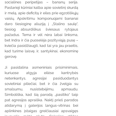
socialines peripetijas – bananų serija. 
Pastarieji kūriniai kalba apie sovietinį skurdą 
ir melą, apie deficitą ir eiles prie egzotiškųjų 
vaisių. Apskritimu komponuojami bananai 
daro tiesioginę aliuziją į „Stalino saulę“, 
tiesiog absurdiškus šviesaus rytojaus 
pažadus. Tema ir vėl nėra labai linksma, 
bet Indra ir čia puoselėja pozityviąją pusę – 
kviečia pasidžiaugti, kad tai yra jau praeitis, 
kad turime laisvę, ir, santykinai, ekonominę 
gerovę.
Ji pasidalina asmeniniais prisiminimais, 
kuriuose atgyja eilėse kantrybės 
netenkantys, agresijai pasiduodantys 
sovietiniai piliečiai, bet ir čia žvelgia su 
smalsumu, nusistebėjimu, apmaudu. 
Simboliška, kad šią parodą „pasitiko“ taip 
pat agresijos apraiška. Naktį prieš parodos 
atidarymą į galerijos langus-vitrinas bei 
aplinkines įstaigas greičiausiai apsvaigęs 