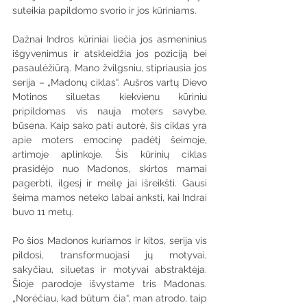
suteikia papildomo svorio ir jos kūriniams.
Dažnai Indros kūriniai liečia jos asmeninius 
išgyvenimus ir atskleidžia jos poziciją bei 
pasaulėžiūrą. Mano žvilgsniu, stipriausia jos 
serija – „Madonų ciklas“. Aušros vartų Dievo 
Motinos siluetas kiekvienu kūriniu 
pripildomas vis nauja moters savybe, 
būsena. Kaip sako pati autorė, šis ciklas yra 
apie moters emocinę padėtį šeimoje, 
artimoje aplinkoje. Šis kūrinių ciklas 
prasidėjo nuo Madonos, skirtos mamai 
pagerbti, ilgesį ir meilę jai išreikšti. Gausi 
šeima mamos neteko labai anksti, kai Indrai 
buvo 11 metų.
Po šios Madonos kuriamos ir kitos, serija vis 
pildosi, transformuojasi jų motyvai, 
sakyčiau, siluetas ir motyvai abstraktėja. 
Šioje parodoje išvystame tris Madonas. 
„Norėčiau, kad būtum čia“, man atrodo, taip 