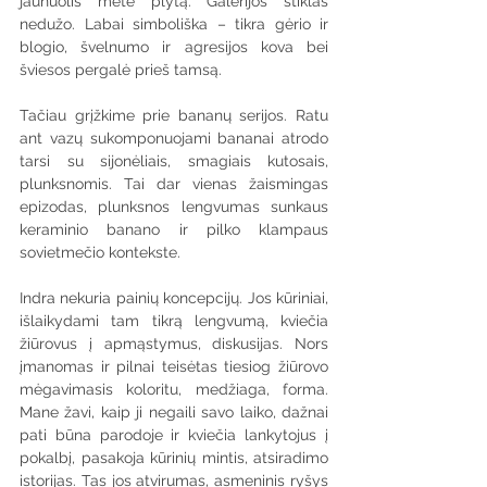
jaunuolis mėtė plytą. Galerijos stiklas 
nedužo. Labai simboliška – tikra gėrio ir 
blogio, švelnumo ir agresijos kova bei 
šviesos pergalė prieš tamsą.
Tačiau grįžkime prie bananų serijos. Ratu 
ant vazų sukomponuojami bananai atrodo 
tarsi su sijonėliais, smagiais kutosais, 
plunksnomis. Tai dar vienas žaismingas 
epizodas, plunksnos lengvumas sunkaus 
keraminio banano ir pilko klampaus 
sovietmečio kontekste.
Indra nekuria painių koncepcijų. Jos kūriniai, 
išlaikydami tam tikrą lengvumą, kviečia 
žiūrovus į apmąstymus, diskusijas. Nors 
įmanomas ir pilnai teisėtas tiesiog žiūrovo 
mėgavimasis koloritu, medžiaga, forma. 
Mane žavi, kaip ji negaili savo laiko, dažnai 
pati būna parodoje ir kviečia lankytojus į 
pokalbį, pasakoja kūrinių mintis, atsiradimo 
istorijas. Tas jos atvirumas, asmeninis ryšys 