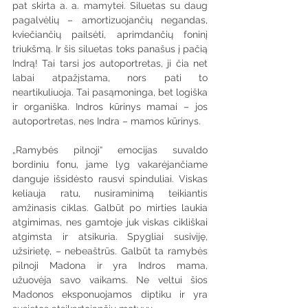
pat skirta a. a. mamytei. Siluetas su daug 
pagalvėlių – amortizuojančių negandas, 
kviečiančių pailsėti, aprimdančių foninį 
triukšmą. Ir šis siluetas toks panašus į pačią 
Indrą! Tai tarsi jos autoportretas, ji čia net 
labai atpažįstama, nors pati to 
neartikuliuoja. Tai pasąmoninga, bet logiška 
ir organiška. Indros kūrinys mamai – jos 
autoportretas, nes Indra – mamos kūrinys.
„Ramybės pilnoji“ emocijas suvaldo 
bordiniu fonu, jame lyg vakarėjančiame 
danguje išsidėsto rausvi spinduliai. Viskas 
keliauja ratu, nusiraminimą teikiantis 
amžinasis ciklas. Galbūt po mirties laukia 
atgimimas, nes gamtoje juk viskas cikliškai 
atgimsta ir atsikuria. Spygliai susiviję, 
užsirietę, – nebeaštrūs. Galbūt ta ramybės 
pilnoji Madona ir yra Indros mama, 
užuovėja savo vaikams. Ne veltui šios 
Madonos eksponuojamos diptiku ir yra 