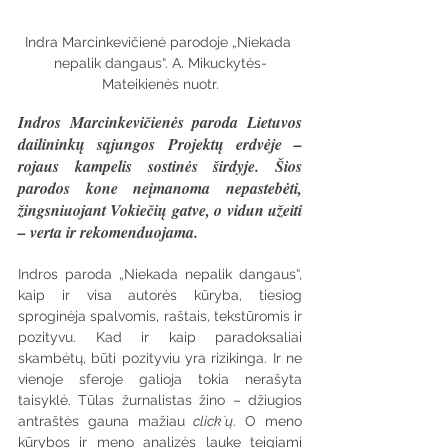
Indra Marcinkevičienė parodoje „Niekada 
nepalik dangaus“. A. Mikuckytės-
Mateikienės nuotr.
Indros Marcinkevičienės paroda Lietuvos 
dailininkų sąjungos Projektų erdvėje – 
rojaus kampelis sostinės širdyje. Šios 
parodos kone neįmanoma nepastebėti, 
žingsniuojant Vokiečių gatve, o vidun užeiti 
– verta ir rekomenduojama.
Indros paroda „Niekada nepalik dangaus“, 
kaip ir visa autorės kūryba, tiesiog 
sproginėja spalvomis, raštais, tekstūromis ir 
pozityvu. Kad ir kaip paradoksaliai 
skambėtų, būti pozityviu yra rizikinga. Ir ne 
vienoje sferoje galioja tokia nerašyta 
taisyklė. Tūlas žurnalistas žino – džiugios 
antraštės gauna mažiau 
click`ų
. O meno 
kūrybos ir meno analizės lauke teigiami 