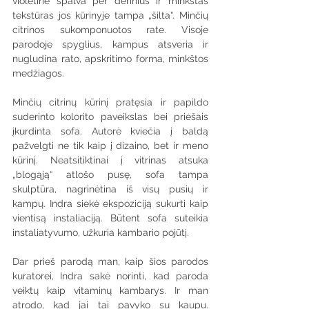
violetinė spalva per derinius ir minkštas 
tekstūras jos kūrinyje tampa „šilta“. Minčių 
citrinos sukomponuotos rate. Visoje 
parodoje spyglius, kampus atsveria ir 
nugludina rato, apskritimo forma, minkštos 
medžiagos. 
Minčių citrinų kūrinį pratęsia ir papildo 
suderinto kolorito paveikslas bei priešais 
įkurdinta sofa. Autorė kviečia į baldą 
pažvelgti ne tik kaip į dizaino, bet ir meno 
kūrinį. Neatsitiktinai į vitrinas atsuka 
„blogąją“ atlošo pusę, sofa tampa 
skulptūra, nagrinėtina iš visų pusių ir 
kampų. Indra siekė ekspoziciją sukurti kaip 
vientisą instaliaciją. Būtent sofa suteikia 
instaliatyvumo, užkuria kambario pojūtį.
Dar prieš parodą man, kaip šios parodos 
kuratorei, Indra sakė norinti, kad paroda 
veiktų kaip vitaminų kambarys. Ir man 
atrodo, kad jai tai pavyko su kaupu. 