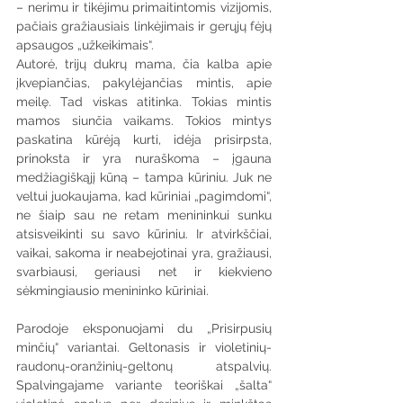
– nerimu ir tikėjimu primaitintomis vizijomis, 
pačiais gražiausiais linkėjimais ir gerųjų fėjų 
apsaugos „užkeikimais“.
Autorė, trijų dukrų mama, čia kalba apie 
įkvepiančias, pakylėjančias mintis, apie 
meilę. Tad viskas atitinka. Tokias mintis 
mamos siunčia vaikams. Tokios mintys 
paskatina kūrėją kurti, idėja prisirpsta, 
prinoksta ir yra nuraškoma – įgauna 
medžiagiškąjį kūną – tampa kūriniu. Juk ne 
veltui juokaujama, kad kūriniai „pagimdomi“, 
ne šiaip sau ne retam menininkui sunku 
atsisveikinti su savo kūriniu. Ir atvirkščiai, 
vaikai, sakoma ir neabejotinai yra, gražiausi, 
svarbiausi, geriausi net ir kiekvieno 
sėkmingiausio menininko kūriniai.
Parodoje eksponuojami du „Prisirpusių 
minčių“ variantai. Geltonasis ir violetinių-
raudonų-oranžinių-geltonų atspalvių. 
Spalvingajame variante teoriškai „šalta“ 