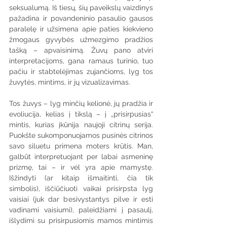
seksualumą. Iš tiesų, šių paveikslų vaizdinys 
pažadina ir povandeninio pasaulio gausos 
paralelę ir užsimena apie paties kiekvieno 
žmogaus gyvybės užmezgimo pradžios 
tašką – apvaisinimą. Žuvų pano atviri 
interpretacijoms, gana ramaus turinio, tuo 
pačiu ir stabtelėjimas zujančioms, lyg tos 
žuvytės, mintims, ir jų vizualizavimas.
Tos žuvys – lyg minčių kelionė, jų pradžia ir 
evoliucija, kelias į tikslą – į „prisirpusias“ 
mintis, kurias įkūnija naujoji citrinų serija. 
Puokšte sukomponuojamos pusinės citrinos 
savo siluetu primena moters krūtis. Man, 
galbūt interpretuojant per labai asmeninę 
prizmę, tai – ir vėl yra apie mamystę. 
Išžindyti (ar kitaip išmaitinti, čia tik 
simbolis), iščiūčiuoti vaikai prisirpsta lyg 
vaisiai (juk dar besivystantys pilve ir esti 
vadinami vaisiumi), paleidžiami į pasaulį, 
išlydimi su prisirpusiomis mamos mintimis 