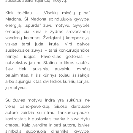
susietos atsikartojančių motyvų.
Kiek tolėliau – „Visokių minčių pilna“ 
Madona. Ši Madona spinduliuoja gyvybę, 
energiją, „spurda“ žuvų motyvu. Gyvybės 
emociją čia kuria ir žydras srovenančių 
vandenų koloritas. Žvelgiant į kompoziciją, 
viskas tarsi juda, kruta. Virš galvos 
susitelkusios žuvys – tarsi konkuruojančios 
mintys, idėjos. Paveikslas geltonas – 
nutviekstas jau ne Stalino, o tikros saulės, 
šiek tiek auksinis, auksinių minčių 
palaimintas. Ir šis kūrinys toliau išsišakoja 
arba sujungia kitas dvi Indros kūrinių serijas, 
jų motyvus.
Su žuvies motyvu Indra yra sukūrusi ne 
vieną pano-paveikslą. Šiuose darbuose 
autorė žaidžia su ritmu, tankumu-pauze, 
kontrastais ir pustoniais, tvarka ir suvaldytu 
chaosu. Kaip įvardina ir pati autorė, žuvies 
simbolis suponuoja dinamiką, gyvybę, 