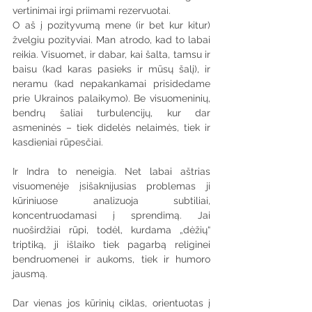
vertinimai irgi priimami rezervuotai.
O aš į pozityvumą mene (ir bet kur kitur) 
žvelgiu pozityviai. Man atrodo, kad to labai 
reikia. Visuomet, ir dabar, kai šalta, tamsu ir 
baisu (kad karas pasieks ir mūsų šalį), ir 
neramu (kad nepakankamai prisidedame 
prie Ukrainos palaikymo). Be visuomeninių, 
bendrų šaliai turbulencijų, kur dar 
asmeninės – tiek didelės nelaimės, tiek ir 
kasdieniai rūpesčiai.
Ir Indra to neneigia. Net labai aštrias 
visuomenėje įsišaknijusias problemas ji 
kūriniuose analizuoja subtiliai, 
koncentruodamasi į sprendimą. Jai 
nuoširdžiai rūpi, todėl, kurdama „dėžių“ 
triptiką, ji išlaiko tiek pagarbą religinei 
bendruomenei ir aukoms, tiek ir humoro 
jausmą.
Dar vienas jos kūrinių ciklas, orientuotas į 