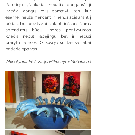
Parodoje „Niekada nepalik dangaus“ ji 
kviečia dangų, rojų pamatyti ten, kur 
esame, neužsimerkiant ir nenusispjaunant į 
bėdas, bet pozityviai siūlant, ieškant šioms 
sprendimų būdų. Indros pozityvumas 
kviečia nebūti abejingu, bet ir nebūti 
prarytu tamsos. O kovoje su tamsa labai 
padeda spalvos.
Menotyrininkė Austėja Mikuckytė-Mateikienė