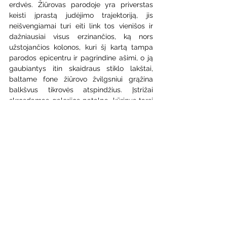
erdvės. Žiūrovas parodoje yra priverstas 
keisti įprastą judėjimo trajektoriją, jis 
neišvengiamai turi eiti link tos vienišos ir 
dažniausiai visus erzinančios, ką nors 
užstojančios kolonos, kuri šį kartą tampa 
parodos epicentru ir pagrindine ašimi, o ją 
gaubiantys itin skaidraus stiklo lakštai, 
baltame fone žiūrovo žvilgsniui grąžina 
balkšvus tikrovės atspindžius. Įstrižai 
skrosdamas galerijos patalpą, kūrinys tarsi 
„perprojektuoja" erdvę, keisdamas įprastas 
žiūrovų judėjimo trajektorijas ir žiūros 
taškus. Tokiais vizualiai trapiais ir subtiliais, 
saikingais darbais, Truskaitė kuria ne 
objektus, o erdves apmąstymui ir tylai.
Paroda galerijoje „Katariina“ veikė iki spalio 
12 d. 
Parodą organizavo LDS galerija „Arka“, 
rėmė Lietuvos kultūros taryba, asociacija 