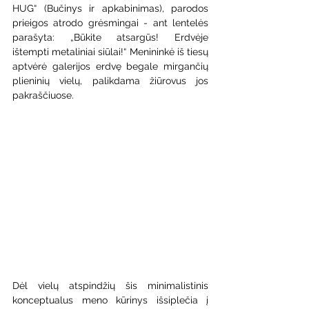
HUG“ (Bučinys ir apkabinimas), parodos 
prieigos atrodo grėsmingai - ant lentelės 
parašyta: „Būkite atsargūs! Erdvėje 
ištempti metaliniai siūlai!“ Menininkė iš tiesų 
aptvėrė galerijos erdvę begale mirgančių 
plieninių vielų, palikdama žiūrovus jos 
pakraščiuose.
Dėl vielų atspindžių šis minimalistinis 
konceptualus meno kūrinys išsiplečia į 