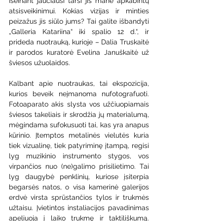
Išeinant jaučiausi tarsi jis mane apkabintų 
atsisveikinimui. Kokias vizijas ir minties 
peizažus jis siūlo jums? Tai galite išbandyti 
„Galleria Katariina“ iki spalio 12 d.“, ir 
prideda nuotrauką, kurioje – Dalia Truskaitė 
ir parodos kuratorė Evelina Januškaitė už 
šviesos užuolaidos.
Kalbant apie nuotraukas, tai ekspozicija, 
kurios beveik neįmanoma nufotografuoti. 
Fotoaparato akis slysta vos užčiuopiamais 
šviesos takeliais ir skrodžia jų materialumą, 
mėgindama sufokusuoti tai, kas yra anapus 
kūrinio. Įtemptos metalinės vielutės kuria 
tiek vizualinę, tiek patyriminę įtampą, regisi 
lyg muzikinio instrumento stygos, vos 
virpančios nuo (ne)galimo prisilietimo. Tai 
lyg daugybė penklinių, kuriose įsiterpia 
begarsės natos, o visa kamerinė galerijos 
erdvė virsta sprūstančios tylos ir trukmės 
užtaisu. Įvietintos instaliacijos pavadinimas 
apeliuoja į laiko trukmę ir taktiliškumą. 