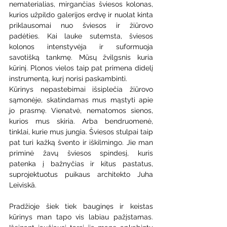
nematerialias, mirgančias šviesos kolonas, 
kurios užpildo galerijos erdvę ir nuolat kinta 
priklausomai nuo šviesos ir žiūrovo 
padėties. Kai lauke sutemsta, šviesos 
kolonos intenstyvėja ir suformuoja 
savotišką tankmę. Mūsų žvilgsnis kuria 
kūrinį. Plonos vielos taip pat primena didelį 
instrumentą, kurį norisi paskambinti.
Kūrinys nepastebimai išsiplečia žiūrovo 
sąmonėje, skatindamas mus mąstyti apie 
jo prasmę. Vienatvė, nematomos sienos, 
kurios mus skiria. Arba bendruomenė, 
tinklai, kurie mus jungia. Šviesos stulpai taip 
pat turi kažką švento ir iškilmingo. Jie man 
priminė žavų šviesos spindesį, kuris 
patenka į bažnyčias ir kitus pastatus, 
suprojektuotus puikaus architekto Juha 
Leiviskä.
Pradžioje šiek tiek bauginęs ir keistas 
kūrinys man tapo vis labiau pažįstamas. 