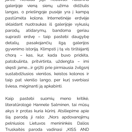
galerijoje vieną sienų užima didžiulis 
langas, o priešingoje pusėje yra į kampą 
pastūmėta kolona. Internetinėje erdvėje 
sklaidant nuotraukas iš galerijoje vykusių 
parodų, atidarymų, bandoma geriau 
suprasti erdvę – taip pastebi daugybę 
detalių, pasakojančių ilgą galerijos 
gyvenimo istoriją. Klimpsti į tą vis tirštėjantį 
chorą – kas, kur, kada buvo pridėta, 
patobulinta, pritvirtinta, uždengta – imi 
skęsti jame…..ir grįžti prie pirmiausia žvilgsnį 
sustabdžiusios vienišos, keistos kolonos ir 
taip pat vienišo lango, per kurį sverbiasi 
šviesa, mėginanti ją apkabinti.
Kaip pastebi suomių meno kritikė, 
literatūrologė Hannele Salminen, tai mūsų 
akys ir protas kuria kūrinį. Atsiliepime apie 
šią parodą ji rašo: „Nors apdovanojimų 
pelniusios Lietuvos menininkės Dalios 
Truskaitės paroda vadinasi „KISS AND 