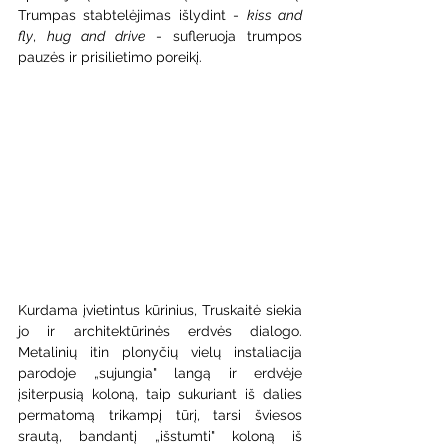
Trumpas stabtelėjimas išlydint - 
kiss and 
fly
, 
hug and drive
 - sufleruoja trumpos 
pauzės ir prisilietimo poreikį.
Kurdama įvietintus kūrinius, Truskaitė siekia 
jo ir architektūrinės erdvės dialogo. 
Metalinių itin plonyčių vielų instaliacija 
parodoje „sujungia" langą ir erdvėje 
įsiterpusią koloną, taip sukuriant iš dalies 
permatomą trikampį tūrį, tarsi šviesos 
srautą, bandantį „išstumti" koloną iš 