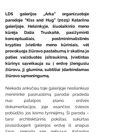
LDS galerijos „Arka“ organizuotoje 
parodoje “Kiss and Hug” (2025) Katariina 
galerijoje, Helsinkyje, šiuolaikinio meno 
kūrėja Dalia Truskaitė, pasižyminti 
konceptualiais, postminimalistinės 
krypties įvietinto meno kūriniais, vėl 
provokuoja žiūrovo pastabumą ir skatina jo 
paties vaizduotės įsitraukimą. Įvietintas 
kūrinys sąveikauja su į erdvę įžengusiu 
žiūrovu, jį glumina, subtiliai įdarbindamas 
žiūrovo sąmoningumą.
Niekada anksčiau toje galerijoje nesilankiusi 
menininkė pasiruošimą parodai pradeda 
nuo patalpos plano, erdvės 
dokumentacijos, joje esančios šviesos 
pobūdžio, jos kismo tyrinėjimų. Ši paroda – 
tarsi architektūrinis pokštas, sukurtas 
įsivaizduojant galerijos erdvę iš anapus 
jūros, niekada joje nebuvus. Katariina 